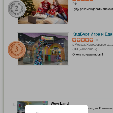
РФ
Буду рекомендовать знако
КидБург Игра и Еда
(4)
г. Москва, Хорошевское ш., д
(ТРЦ «Хорошо!»)
Очень понравилось!!!
Wow Land
4.
Московская обл., дер. Мамоново, ул. Колхозная,