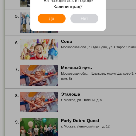
Вы находитесь в городе
Калининград
?
Веселый Кораблик
5.
Да
Нет
г. Москва, Народная ул., д. 8
Сова
6.
Московская обл., г. Одинцово, ул. Старое Яскино,
Млечный путь
7.
Московская обл., г. Щелково, мкр-н Щелково-3, у
пом. 8)
Эталоша
8.
г. Москва, ул. Поляны, д. 5
Party Dobro Quest
9.
г. Москва, Ленинский пр-т, д. 12