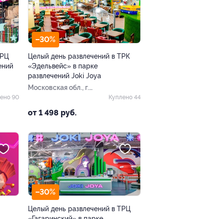
–30%
ТРЦ
Целый день развлечений в ТРК
ений
«Эдельвейс» в парке
развлечений Joki Joya
Московская обл., г.
Балашиха, ​мкр-н
ено 90
Куплено 44
Железнодорожный, ул.
от 1 498 руб.
Советская, д. 9 (ТРК
«Эдельвейс»​)
–30%
Целый день развлечений в ТРЦ
«Гагаринский» в парке