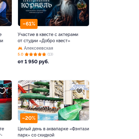
–61%
е
Участие в квесте с актерами
ии
от студии «Добро квест»
Алексеевская
5.0
(13)
от 1 950 руб.
–20%
те
Целый день в аквапарке «Фэнтази
г-
парк» со скидкой