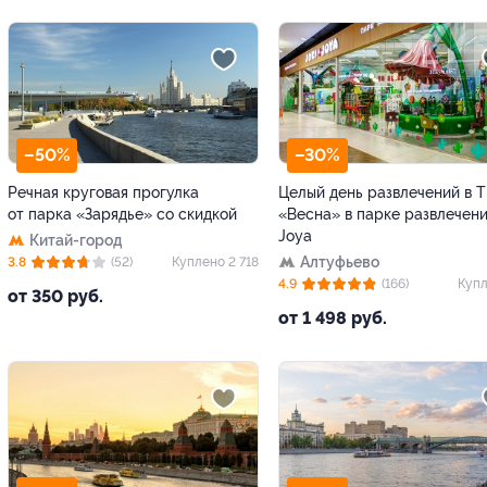
–50%
–30%
Речная круговая прогулка
Целый день развлечений в 
от парка «Зарядье» со скидкой
«Весна» в парке развлечени
Joya
Китай-город
Алтуфьево
3.8
(52)
Куплено 2 718
4.9
(166)
Купл
от 350 руб.
от 1 498 руб.