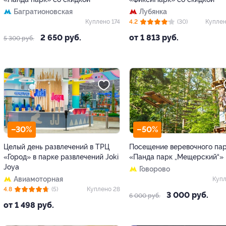
Багратионовская
Лубянка
Куплено 174
4.2
(30)
Куплен
2 650 руб.
от 1 813 руб.
5 300 руб.
–30%
–50%
Целый день развлечений в ТРЦ
Посещение веревочного па
«Город» в парке развлечений Joki
«Панда парк „Мещерский“»
Joya
Говорово
Авиамоторная
Купл
4.8
(5)
Куплено 28
3 000 руб.
6 000 руб.
от 1 498 руб.