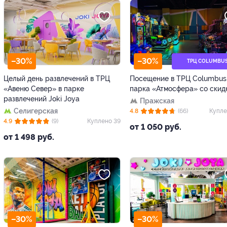
–30%
–30%
ТРЦ COLUMBU
Целый день развлечений в ТРЦ
Посещение в ТРЦ Columbus
«Авеню Север» в парке
парка «Атмосфера» со скид
развлечений Joki Joya
Пражская
Селигерская
4.8
(66)
Купле
4.9
(9)
Куплено 39
от 1 050 руб.
от 1 498 руб.
–30%
–30%