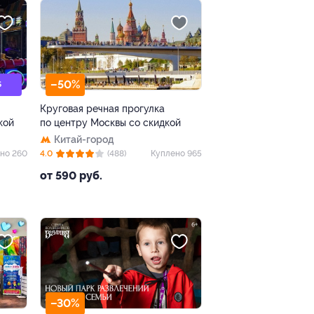
–50%
S
Круговая речная прогулка
кой
по центру Москвы со скидкой
Китай-город
но 260
4.0
(488)
Куплено 965
от 590 руб.
–30%