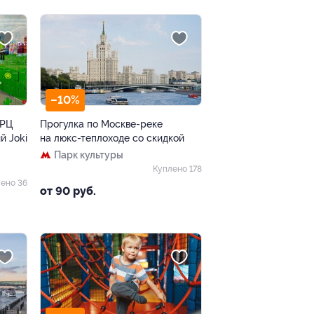
–10%
ТРЦ
Прогулка по Москве-реке
й Joki
на люкс-теплоходе со скидкой
Парк культуры
Куплено 178
ено 36
от 90 руб.