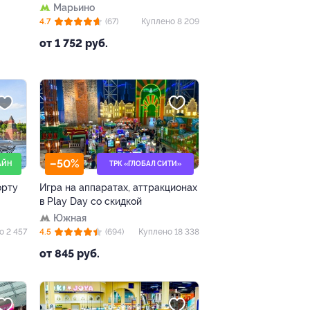
Марьино
4.7
(67)
Куплено 8 209
от 1 752 руб.
–50%
АЙН
ТРК «ГЛОБАЛ СИТИ»
орту
Игра на аппаратах, аттракционах
в Play Day со скидкой
Южная
о 2 457
4.5
(694)
Куплено 18 338
от 845 руб.