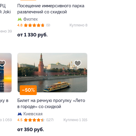
ТРЦ
Посещение иммерсивного парка
 Joki
развлечений со скидкой
Физтех
4.8
(9)
Куплено 8
ено 39
от 1 330 руб.
–50%
ку в
Билет на речную прогулку «Лето
в городе» со скидкой
Киевская
о 1 059
4.5
(127)
Куплено 1 315
от 350 руб.