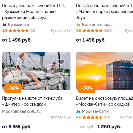
Целый день развлечений в ТРЦ
Целый день развлечений в 
«Кузьминки Молл» в парке
«Мари» в парке развлечений
развлечений Joki Joya
Joya
Кузьминки
Братиславская
4.8
(11)
Куплено 39
4.9
(658)
Купл
от 1 498 руб.
от 1 498 руб.
–30%
–30%
Прогулка на яхте от яхт-клуба
Билет на смотровую площад
«Шкипер» со скидкой
«Москва-Сити» со скидкой
Московская обл., г.
Москва-Сити
Долгопрудный, ул.
Куплено 29
4.6
(54)
Куплен
Набережная, д. 22 (яхт-
от 5 355 руб.
1 260 руб.
1 800 руб.
клуб «Аврора»)