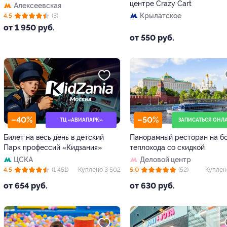
центре Crazy Cart
Алексеевская
Крылатское
4.5
(3)
от 1 950 руб.
от 550 руб.
–40%
–50%
ТЦ «АВИАПАРК»
ЗАПИСАТЬСЯ ОНЛ
Билет на весь день в детский
Панорамный ресторан на б
Парк профессий «Кидзания»
теплохода со скидкой
ЦСКА
Деловой центр
4.5
(1 451)
Куплено 3 502
5.0
(52)
Куплен
от 654 руб.
от 630 руб.