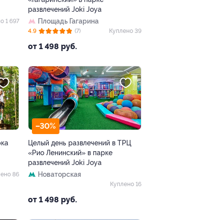
развлечений Joki Joya
Площадь Гагарина
о 1 697
4.9
(7)
Куплено 39
от 1 498 руб.
–30%
рка
Целый день развлечений в ТРЦ
«Рио Ленинский» в парке
развлечений Joki Joya
Новаторская
ено 86
Куплено 16
от 1 498 руб.