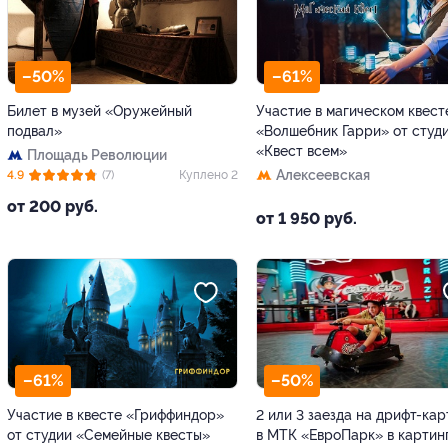
–50%
–61%
Билет в музей «Оружейный
Участие в магическом квест
подвал»
«Волшебник Гарри» от студ
«Квест всем»
Площадь Революции
Алексеевская
4.9
(7)
Куплено 2
от 200 руб.
от 1 950 руб.
–61%
–50%
Участие в квесте «Гриффиндор»
2 или 3 заезда на дрифт-кар
от студии «Семейные квесты»
в МТК «ЕвроПарк» в картин