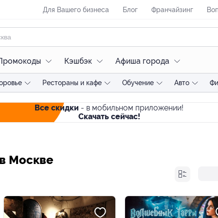
Для Вашего бизнеса
Блог
Франчайзинг
Воп
Промокоды
Кэшбэк
Афиша города
оровье
Рестораны и кафе
Обучение
Авто
Фи
Все скидки
- в мобильном приложении!
Скачать сейчас!
 в Москве