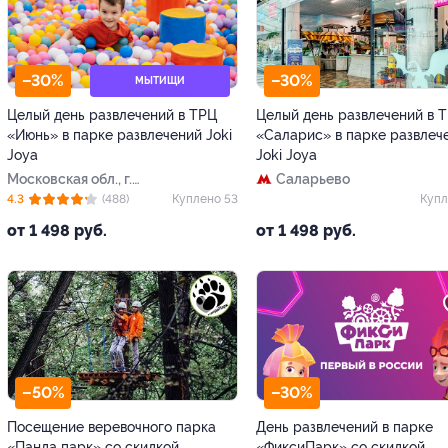
–30%
–30%
МЫТИЩИ
Целый день развлечений в ТРЦ
Целый день развлечений в 
«Июнь» в парке развлечений Joki
«Саларис» в парке развлеч
Joya
Joki Joya
Московская обл., г.
Саларьево
Мытищи, ул. Мира, д. 51
4.3
(488)
Куплено 53
Купл
(ТРЦ «Июнь»)
от 1 498 руб.
от 1 498 руб.
–50%
–30%
Посещение веревочного парка
День развлечений в парке
«Панда парк» со скидкой
«ФиксиПарк» со скидкой