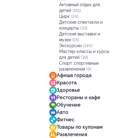
Активный отдых для
детей
(161)
Цирк
(24)
Детские спектакли и
концерты
(33)
Детские выставки и
музеи
(15)
Экскурсии
(140)
Мастер-классы и курсы
для детей
(39)
Спорт, спортивные
развлечения
(6)
Афиша города
Красота
Здоровье
Рестораны и кафе
Обучение
Авто
Фитнес
Товары по купонам
Развлечения