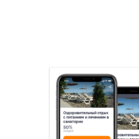
Оздоровительный отдых
c питанием и лечением в
санатории
50%
cкидка
Оздоровительны