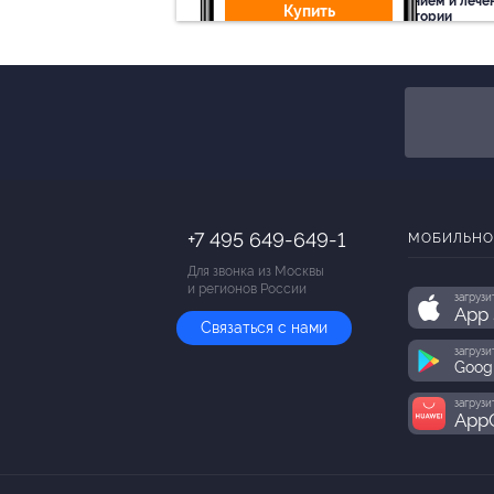
питанием и лече
Купить
санатории
50%
cкидка
Купит
+7 495 649-649-1
МОБИЛЬНО
Для звонка из Москвы
и регионов России
загрузи
App 
Связаться с нами
загрузи
Goog
загрузи
AppG