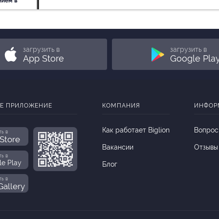
нием в
ь
загрузить в
загрузить в
App Store
Google Pla
Е ПРИЛОЖЕНИЕ
КОМПАНИЯ
ИНФОР
Как работает Biglion
Вопрос
ть в
Store
Вакансии
Отзывы
ть в
le Play
Блог
ть в
allery