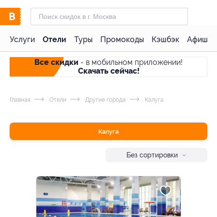
Услуги
Отели
Туры
Промокоды
Кэшбэк
Афиша 
Все скидки
- в мобильном приложении!
Скачать сейчас!
Главная
Отели
Другие города
Калуга
Калуга
Без сортировки