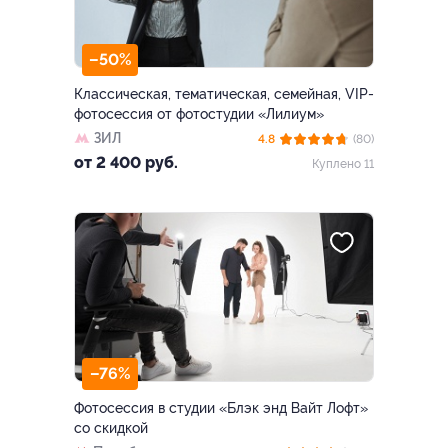
–50%
Классическая, тематическая, семейная, VIP-
фотосессия от фотостудии «Лилиум»
ЗИЛ
4.8
(80)
от 2 400 руб.
Куплено 11
–76%
Фотосессия в студии «Блэк энд Вайт Лофт»
со скидкой