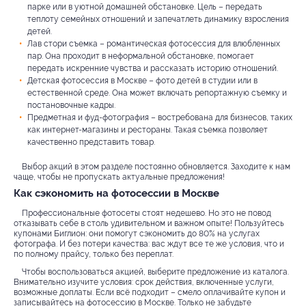
парке или в уютной домашней обстановке. Цель – передать
теплоту семейных отношений и запечатлеть динамику взросления
детей.
Лав стори съемка – романтическая фотосессия для влюбленных
пар. Она проходит в неформальной обстановке, помогает
передать искренние чувства и рассказать историю отношений.
Детская фотосессия в Москве – фото детей в студии или в
естественной среде. Она может включать репортажную съемку и
постановочные кадры.
Предметная и фуд-фотография – востребована для бизнесов, таких
как интернет-магазины и рестораны. Такая съемка позволяет
качественно представить товар.
Выбор акций в этом разделе постоянно обновляется. Заходите к нам
чаще, чтобы не пропускать актуальные предложения!
Как сэкономить на фотосессии в Москве
Профессиональные фотосеты стоят недешево. Но это не повод
отказывать себе в столь удивительном и важном опыте! Пользуйтесь
купонами Биглион: они помогут сэкономить до 80% на услугах
фотографа. И без потери качества: вас ждут все те же условия, что и
по полному прайсу, только без переплат.
Чтобы воспользоваться акцией, выберите предложение из каталога.
Внимательно изучите условия: срок действия, включенные услуги,
возможные доплаты. Если всё подходит – смело оплачивайте купон и
записывайтесь на фотосессию в Москве. Только не забудьте