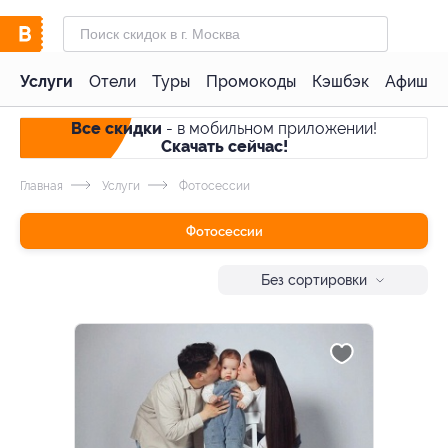
Услуги
Отели
Туры
Промокоды
Кэшбэк
Афиша 
Все скидки
- в мобильном приложении!
Скачать сейчас!
Главная
Услуги
Фотосессии
Фотосессии
Без сортировки