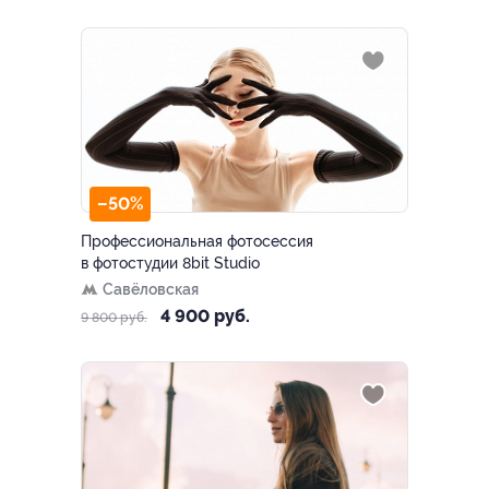
–50%
Профессиональная фотосессия
в фотостудии 8bit Studio
Савёловская
4 900 руб.
9 800 руб.