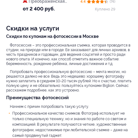
Преображенская
4.4
(74)
площадь
от 2 400 руб.
Куплено 29
Скидки на услуги
Скидки по купонам на фотосессии в Москве
Фотосессия – это профессиональная съемка, которая проводится в
студии, на природе или в городе. Ее заказывают для личных архивов, в
честь праздников и годовщин, для ведения соцсетей и просто ради
нового опыта. И конечно, как способ отметить важное событие:
беременность, рождение ребёнка, личные достижения и т.д.
Попробовать профессиональную фотосессию – мечта многих, но
решаются далеко не все. Ведь это недешево: хорошему фотографу
нужно заплатить в среднем 10-20 тысяч рублей. Но к счастью, платить
полную цену и не обязательно: пользуйтесь купонами Biglion. Сейчас
расскажем подробнее, как это устроено.
Преимущества фотосессий
Начнем с причин попробовать такую услугу.
Профессиональное качество снимков. Фотограф использует не
только специальную технику, но и знания по работе со светом и
композицией. В результате получаются четкие, художественные
фотографии, недостижимые при любительской съемке – даже на
самый продвинутый гаджет.