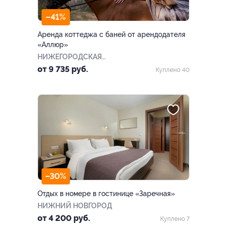
–41%
Аренда коттеджа с баней от арендодателя
«Аллюр»
НИЖЕГОРОДСКАЯ
ОБЛАСТЬ
от 9 735 руб.
Куплено 40
–30%
Отдых в номере в гостинице «Заречная»
НИЖНИЙ НОВГОРОД
от 4 200 руб.
Куплено 7