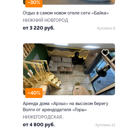
–30%
Отдых в самом новом отеле сети «Байка»
НИЖНИЙ НОВГОРОД
от 3 220 руб.
Куплено 8
–40%
Аренда дома «Архыз» на высоком берегу
Волги от арендодателя «Горы»
НИЖЕГОРОДСКАЯ
ОБЛАСТЬ
от 4 800 руб.
Куплено 21