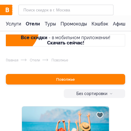
Услуги
Отели
Туры
Промокоды
Кэшбэк
Афиша 
Все скидки
- в мобильном приложении!
Скачать сейчас!
Главная
Отели
Поволжье
Поволжье
Без сортировки