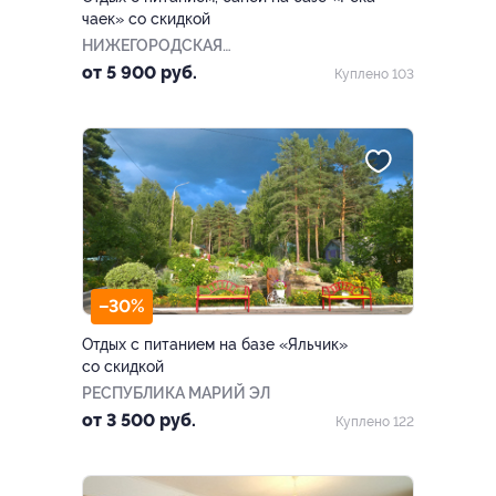
чаек» со скидкой
НИЖЕГОРОДСКАЯ
ОБЛАСТЬ
от 5 900 руб.
Куплено 103
–30%
Отдых с питанием на базе «Яльчик»
со скидкой
РЕСПУБЛИКА МАРИЙ ЭЛ
от 3 500 руб.
Куплено 122