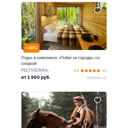
–30%
Отдых в комплексе «Побег из города» со
скидкой
РЕСПУБЛИКА
5.0
(10)
БАШКОРТОСТАН
от 1 960 руб.
Куплено 151