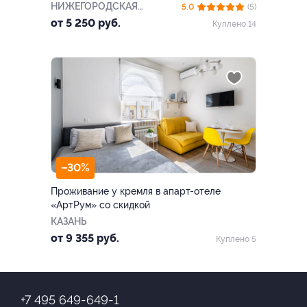
НИЖЕГОРОДСКАЯ
5.0
(5)
ОБЛАСТЬ
от 5 250 руб.
Куплено 14
–30%
Проживание у кремля в апарт-отеле
«AртРум» со скидкой
КАЗАНЬ
от 9 355 руб.
Куплено 5
+7 495 649-649-1