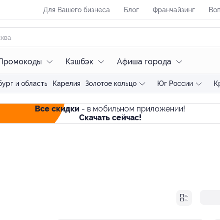
Для Вашего бизнеса
Блог
Франчайзинг
Воп
Промокоды
Кэшбэк
Афиша города
ург и область
Карелия
Золотое кольцо
Юг России
К
Все скидки
- в мобильном приложении!
Скачать сейчас!