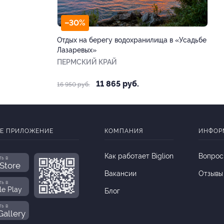
–30%
Отдых на берегу водохранилища в «Усадьбе
Лазаревых»
ПЕРМСКИЙ КРАЙ
11 865 руб.
16 950 руб.
Е ПРИЛОЖЕНИЕ
КОМПАНИЯ
ИНФОР
Как работает Biglion
Вопрос
ть в
Store
Вакансии
Отзывы
ть в
le Play
Блог
ть в
allery