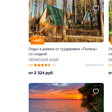
–44%
Отдых в домике от турдеревни «Поляна»
О
со скидкой
с
ПЕРМСКИЙ КРАЙ
Р
4.6
(3)
Куплено 203
5.
от 2 324 руб.
о