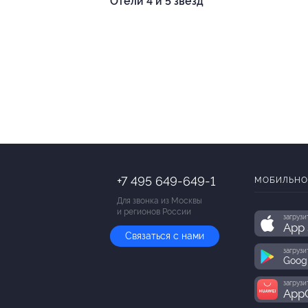
Отели 4 и 5 звезд
+7 495 649-649-1
МОБИЛЬНО
Для звонка из Москвы
и регионов России
загрузи
App 
Связаться с нами
загрузи
Goog
загрузи
AppG