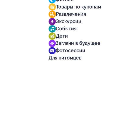
Товары по купонам
Развлечения
Экскурсии
События
Дети
Загляни в будущее
Фотосессии
Для питомцев