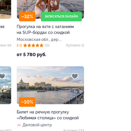
–32%
ЗАПИСАТЬСЯ ОНЛАЙН
яя
Прогулка на яхте с катанием
на SUP-бордах со скидкой
Московская обл., дер.
Болтино, Ореховая ул.,
ено 94
5.0
(11)
Куплено 11
вл. 2
от 5 780 руб.
–10%
Билет на речную прогулку
«Любимая столица» со скидкой
Деловой центр
но 662
Куплено 133