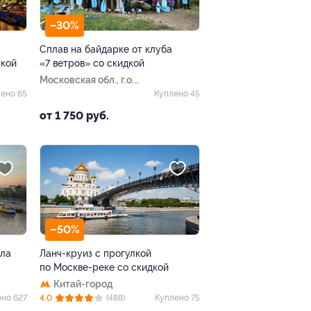
–30%
Сплав на байдарке от клуба
ыкой
«7 ветров» со скидкой
Московская обл., г.о.
Красногорск, ТУ
ено 65
Куплено 45
Ильинское, КП Горки-6
от 1 750 руб.
–50%
ала
Ланч-круиз с прогулкой
по Москве-реке со скидкой
Китай-город
но 627
4.0
(488)
Куплено 75