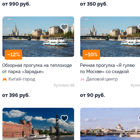
от 990 руб.
от 350 руб.
–12%
–10%
Обзорная прогулка на теплоходе
Речная прогулка «Я гуляю
от парка «Зарядье»
по Москве» со скидкой
Китай-город
Деловой центр
Куплено 68
Купл
от 396 руб.
от 90 руб.