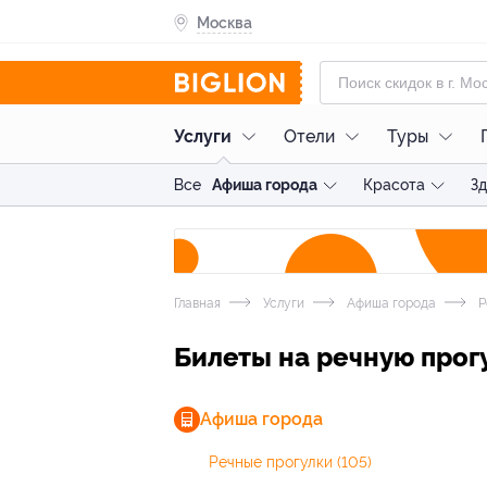
Москва
Услуги
Отели
Туры
Все
Афиша города
Красота
З
Главная
Услуги
Афиша города
Р
Билеты на речную прог
Афиша города
Речные прогулки
(105)