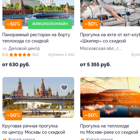
–50%
–30%
ЗАПИСАТЬСЯ ОНЛАЙН
Панорамный ресторан на борту
Прогулка на яхте от яхт-клу
теплохода со скидкой
«Шкипер» со скидкой
Деловой центр
Московская обл., г.
Долгопрудный, ул.
5.0
(52)
Куплено 2 462
Купл
Набережная, д. 22 (яхт-
от 630 руб.
от 5 355 руб.
клуб «Аврора»)
–50%
–50%
Круговая речная прогулка
Прогулка на теплоходе
по центру Москвы со скидкой
по Москве-реке со скидкой
Китай-город
Китай-город