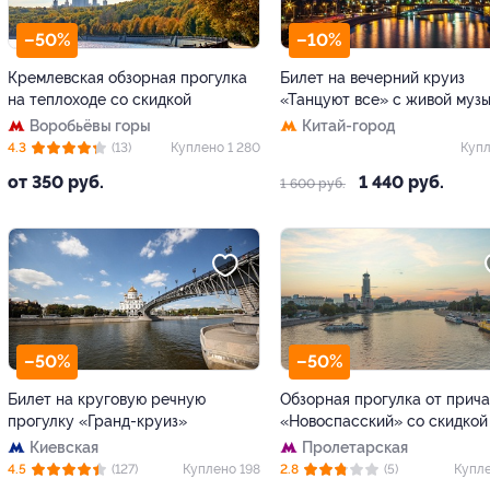
–50%
–10%
Кремлевская обзорная прогулка
Билет на вечерний круиз
на теплоходе со скидкой
«Танцуют все» с живой муз
Воробьёвы горы
Китай-город
4.3
(13)
Куплено 1 280
Купл
от 350 руб.
1 440 руб.
1 600 руб.
–50%
–50%
Билет на круговую речную
Обзорная прогулка от прич
прогулку «Гранд-круиз»
«Новоспасский» со скидкой
Киевская
Пролетарская
4.5
(127)
Куплено 198
2.8
(5)
Купле