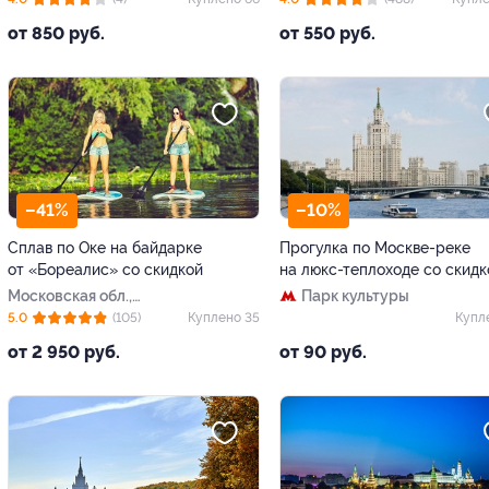
от 850 руб.
от 550 руб.
–41%
–10%
Сплав по Оке на байдарке
Прогулка по Москве-реке
от «Бореалис» со скидкой
на люкс-теплоходе со скидк
Московская обл.,
Парк культуры
Ступинский р-н, база
5.0
(105)
Куплено 35
Купл
отдыха «Лесное озеро»
от 2 950 руб.
от 90 руб.
(питомник хаски
«Бореалис»)