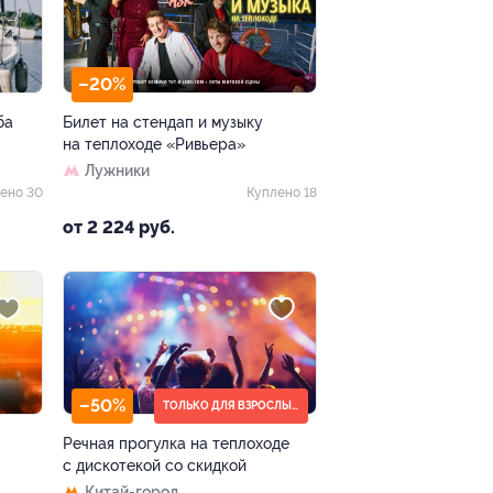
–20%
ба
Билет на стендап и музыку
на теплоходе «Ривьера»
Лужники
ено 30
Куплено 18
от 2 224 руб.
–50%
ТОЛЬКО ДЛЯ ВЗРОСЛЫХ (18+)
Речная прогулка на теплоходе
с дискотекой со скидкой
Китай-город