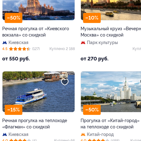
–50%
–10%
Речная прогулка от «Киевского
Музыкальный круиз «Вечерн
вокзала» со скидкой
Москва» со скидкой
Киевская
Парк культуры
4.5
(127)
Куплено 2 188
Купл
от 550 руб.
от 270 руб.
–15%
–50%
Речная прогулка на теплоходе
Прогулка от «Китай-город»
«Флагман» со скидкой
на теплоходе со скидкой
Киевская
Китай-город
4.0
(4)
Куплено 66
4.0
(488)
Купле