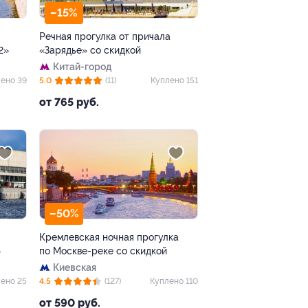
–15%
Речная прогулка от причала
2»
«Зарядье» со скидкой
Китай-город
ено 39
5.0
(11)
Куплено 151
от 765 руб.
–50%
Кремлевская ночная прогулка
»
по Москве-реке со скидкой
Киевская
ено 25
4.5
(127)
Куплено 110
от 590 руб.