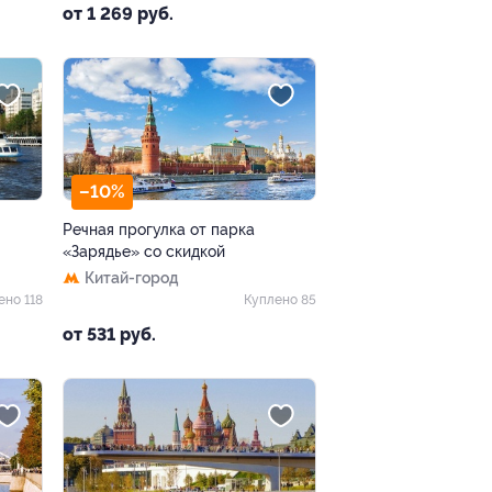
от 1 269 руб.
–10%
Речная прогулка от парка
«Зарядье» со скидкой
Китай-город
ено 118
Куплено 85
от 531 руб.