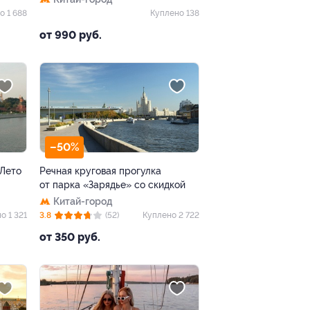
о 1 688
Куплено 138
от 990 руб.
–50%
«Лето
Речная круговая прогулка
от парка «Зарядье» со скидкой
Китай-город
о 1 321
3.8
(52)
Куплено 2 722
от 350 руб.