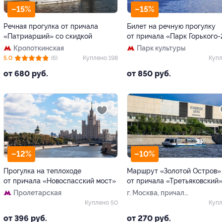
–15%
–15%
Речная прогулка от причала
Билет на речную прогулку
«Патриарший» со скидкой
от причала «Парк Горького-
Кропоткинская
Парк культуры
5.0
(6)
Куплено 198
Купл
от 680 руб.
от 850 руб.
–12%
–10%
Прогулка на теплоходе
Маршрут «Золотой Остров»
от причала «Новоспасский мост»
от причала «Третьяковский
Пролетарская
г. Москва, причал
«Третьяковский»,
Куплено 50
Купл
сектор A (отправление)
от 396 руб.
от 270 руб.