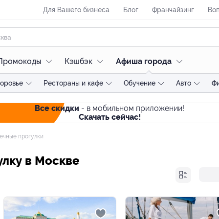
Для Вашего бизнеса
Блог
Франчайзинг
Воп
Промокоды
Кэшбэк
Афиша города
доровье
Рестораны и кафе
Обучение
Авто
Ф
Все скидки
- в мобильном приложении!
Скачать сейчас!
ечные прогулки
улку в Москве