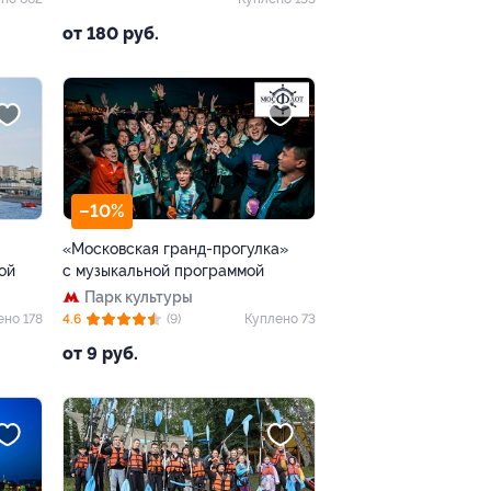
от 180 руб.
–10%
«Московская гранд-прогулка»
ой
с музыкальной программой
Парк культуры
ено 178
4.6
(9)
Куплено 73
от 9 руб.