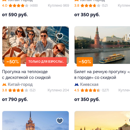
4.0
(488)
Куплено 969
3.8
(52)
Куплен
от 590 руб.
от 350 руб.
–50%
–50%
ТОЛЬКО ДЛЯ ВЗРОСЛЫХ (18+)
Прогулка на теплоходе
Билет на речную прогулку 
с дискотекой со скидкой
в городе» со скидкой
Китай-город
Киевская
3.8
(52)
Куплено 204
4.5
(127)
Куплен
от 790 руб.
от 350 руб.