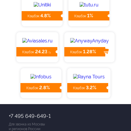
4.8%
1%
Кэшбэк
Кэшбэк
24.23%
1.28%
Кэшбэк
Кэшбэк
2.8%
3.2%
Кэшбэк
Кэшбэк
+7 495 649-649-1
Для звонка из Москвы
и регионов России