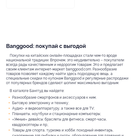
Banggood: покупай с выгодой
Покупки на китайских онлайн-площадках стали чем-то вроде
национальной традиции. Впрочем, это неудивительно – покупатели
всегда рады качественным и недорогим товарам. Это и предлагает
своим клиентам интернет-маркет banggood.com. Разнообразие
товаров позволяет каждому найти здесь подходящую вещь, а
специальные скидки по купонам Banggood и регулярные распродажи
от популярных брендов сделают шопинг максимально выгодным.
В каталоге Банггуд вы найдете:
Разнообразие смартфонов и аксессуаров к ним;
Бытовую электронику и технику;
Аудио- и видеоаппаратуру, а также все для TV;
Планшеты, ноутбуки и стационарные компьютеры;
«Умные» девайсы: браслеты для фитнеса, смарт-часы,
квадрокоптеры и пр.;
Товары для спорта, туризма и хобби: походный инвентарь,
снаряжение для рыбалки и охоты, оборудование для плавания и