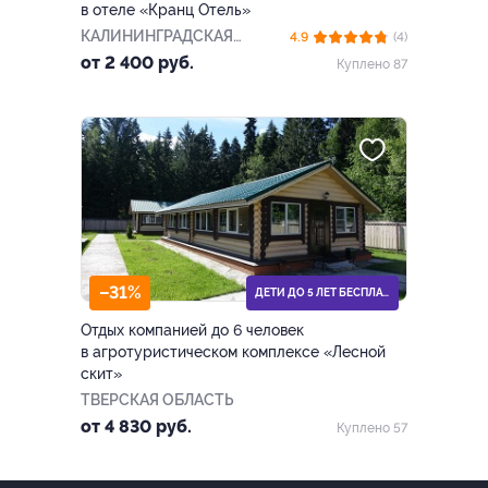
в отеле «Кранц Отель»
КАЛИНИНГРАДСКАЯ
4.9
(4)
ОБЛАСТЬ
от 2 400 руб.
Куплено 87
–31%
ДЕТИ ДО 5 ЛЕТ БЕСПЛАТНО
Отдых компанией до 6 человек
в агротуристическом комплексе «Лесной
скит»
ТВЕРСКАЯ ОБЛАСТЬ
от 4 830 руб.
Куплено 57