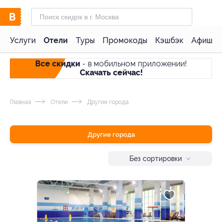
Услуги
Отели
Туры
Промокоды
Кэшбэк
Афиша 
Все скидки
- в мобильном приложении!
Скачать сейчас!
Главная
Отели
Другие города
Другие города
Без сортировки