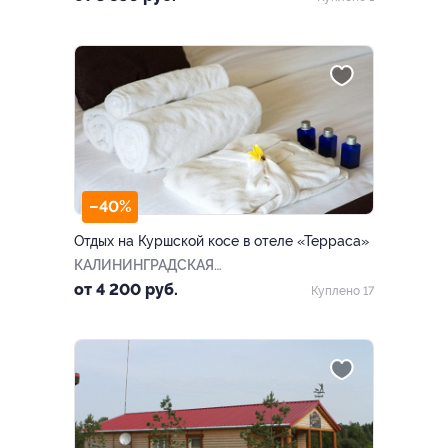
–40%
Отдых на Куршской косе в отеле «Терраса»
КАЛИНИНГРАДСКАЯ
ОБЛАСТЬ
от 4 200 руб.
Куплено 17