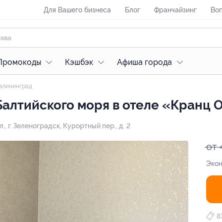
Для Вашего бизнеса
Блог
Франчайзинг
Воп
Промокоды
Кэшбэк
Афиша города
алининград
алтийского моря в отеле «Кранц 
, г. Зеленоградск, Курортный пер., д. 2
от 
Экон
8