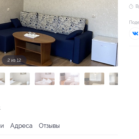
В
Поде
2 из 12
.
ии
Адреса
Отзывы