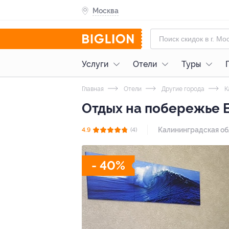
Москва
Услуги
Отели
Туры
Главная
Отели
Другие города
К
Отдых на побережье Б
Калининградская обл.
4.9
(4)
- 40%