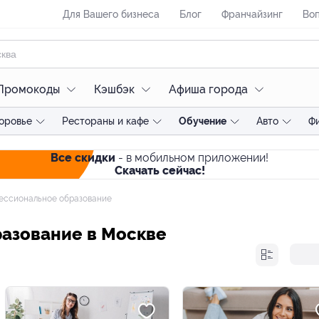
Для Вашего бизнеса
Блог
Франчайзинг
Воп
Промокоды
Кэшбэк
Афиша города
оровье
Рестораны и кафе
Обучение
Авто
Ф
Все скидки
- в мобильном приложении!
Скачать сейчас!
ссиональное образование
азование в Москве