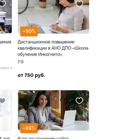
–50%
шения
Дистанционное повышение
квалификации в АНО ДПО «Школа
обучения Инкогнито»
РФ
лено 4
от 750 руб.
–65%
t для
Курс по созданию сайта