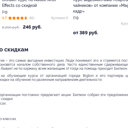
Effects со скидкой
чайников» от компании «Ma
кадр»
РФ
РФ
4.7
(81)
Куплено 6
Куп
246 руб.
8 200 руб.
от 389 руб.
о скидкам
ие – это самые выгодные инвестиции. Люди понимают это и стремятся пост
тановятся началом собственного дела. Часто единственным сдерживающ
 бывает не по карману всем желающим. И тогда на помощь приходит Биглион.
на обучающие курсы от организаций города. Biglion и его партнеры ц
скидки на обучение по различным направлениям деятельности.
организации постоянно предлагают акции. Биглион собрал эти предложени
 скидки:
сах;
р-классах.