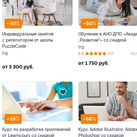
–50%
–50%
Индивидуальные занятия
Обучение в АНО ДПО «Акад
с репетитором от школы
„Развитие“» со скидкой
PuzzleCode
РФ
РФ
5.0
(42)
Куп
от 1 750 руб.
от 3 300 руб.
–95%
–68%
Курс по разработке приложений
Курс Adobe Illustrator, Adob
от Learncours со скидкой
Photoshop со скидкой