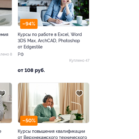
–94%
емия
Курсы по работе в Excel, Word
3DS Max, ArchCAD, Photoshop
от Edgestile
РФ
лено 8
Куплено 47
от 108 руб.
–50%
e
Курсы повышения квалификации
от Верхнекамского технического