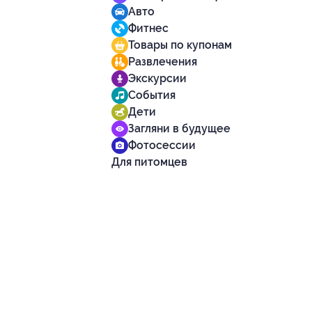
Авто
Фитнес
Товары по купонам
Развлечения
Экскурсии
События
Дети
Загляни в будущее
Фотосессии
Для питомцев