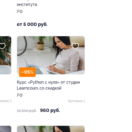
института
РФ
от 5 000 руб.
–95%
Курс «Python с нуля» от студии
Learncours со скидкой
РФ
плено 1
Куплено 1
960 руб.
19 200 руб.