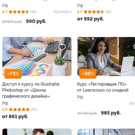
РФ
РФ
4.7
(81)
Куплено 4
4.7
(81)
от 992 руб.
990 руб.
19 800 руб.
–73%
–95%
Доступ к курсу по Illustrator,
Курс «Тестировщик ПО»
Photoshop от «Школы
от Learncours со скидкой
графического дизайна»
РФ
РФ
Ку
5.0
(55)
985 руб.
19 700 руб.
от 861 руб.