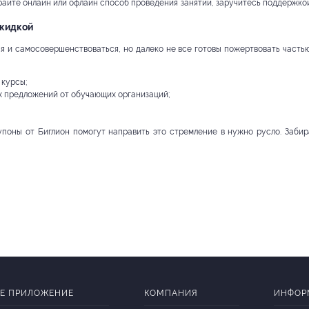
айте онлайн или офлайн способ проведения занятий, заручитесь поддержкой 
скидкой
 и самосовершенствоваться, но далеко не все готовы пожертвовать частью 
курсы;
 предложений от обучающих организаций;
упоны от Биглион помогут направить это стремление в нужно русло. Забир
Е ПРИЛОЖЕНИЕ
КОМПАНИЯ
ИНФОР