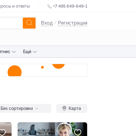
росы и ответы
+7 495 649-649-1
Вход
/
Регистрация
итнес
Ещё
Без сортировки
Карта