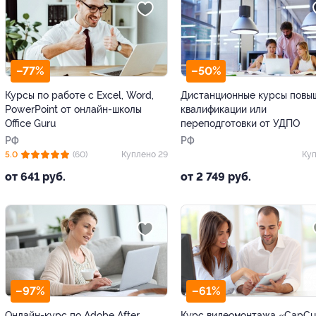
–77%
–50%
Курсы по работе с Excel, Word,
Дистанционные курсы повы
PowerPoint от онлайн-школы
квалификации или
Office Guru
переподготовки от УДПО
РФ
РФ
5.0
(60)
Куплено 29
Куп
от 641 руб.
от 2 749 руб.
–97%
–61%
Онлайн-курс по Adobe After
Курс видеомонтажа «CapCu