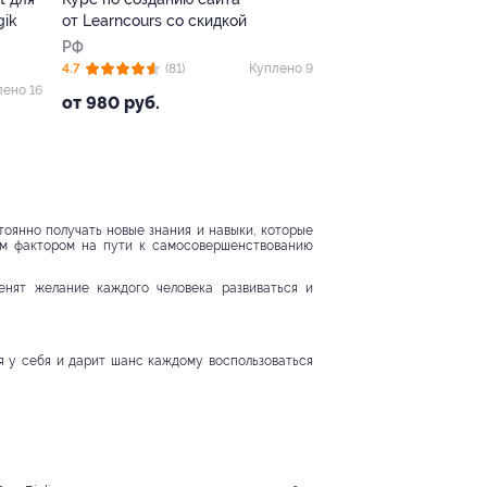
gik
от Learncours со скидкой
РФ
4.7
(81)
Куплено 9
лено 16
от 980 руб.
оянно получать новые знания и навыки, которые
им фактором на пути к самосовершенствованию
енят желание каждого человека развиваться и
я у себя и дарит шанс каждому воспользоваться