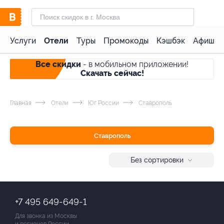
Услуги
Отели
Туры
Промокоды
Кэшбэк
Афиша 
Все скидки
- в мобильном приложении!
Скачать сейчас!
Главная
Отели
Юг России
Ставрополь
Ставрополь
Без сортировки
+7 495 649-649-1
Для звонка из Москвы