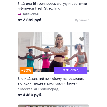
5, 10 или 15 тренировок в студии растяжки
и фитнеса Fresh Stretching
Таганская
от 2 889 руб.
Куплено 6
–30%
ЗЕЛЕНОГРАД
8 или 12 занятий по любому направлению
в студии танцев и растяжки «Пинке»
г. Москва, АО Зеленоград, к.
454
от 4 480 руб.