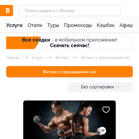
Услуги
Отели
Туры
Промокоды
Кэшбэк
Афиша 
Все скидки
- в мобильном приложении!
Скачать сейчас!
Главная
Услуги
Фитнес
Фитнес и тренажерный зал
Фитнес и тренажерный зал
Без сортировки