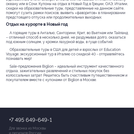
океану или в Сочи. Купоны на отдых в Новый Год в Греции, ОАЭ, Италии,
скидки на образовательные туры, представленные на данном сайте,
помогут сузить рамки поисков, выявить «фаворитов» в планировании
предстоящего отпуска или продолжительных выходных.
Отдых на курорте в Новый год
А горящие туры в Анталью, Санторини, Крит, во Вьетнам или Тайланд
– отличный способ в несколько дней, не раздумывая долго, оказаться
под южным солнцем, у кромки лазурной воды, в гуще событий.
Образовательные туры в США для детей и взрослых от Education
Voyage; экскурсионный тур в Италию со скидкой 40 - отправляйтесь
познавать мир!
Sale-предложения Biglion – идеальный инструмент качественного
отдыха, зажигательных развлечений и стильных покупок без
колоссальных затрат. Решитесь быть счастливым путешественником и
покупателем вместе с купонами от Biglion в Москве.
+7 495 649-649-1
Для звонка из Москвы
и регионов России