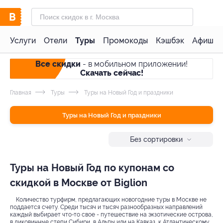
Услуги
Отели
Туры
Промокоды
Кэшбэк
Афиша 
Все скидки
- в мобильном приложении!
Скачать сейчас!
Главная
Туры
Туры на Новый Год и праздники
Туры на Новый Год и праздники
Без сортировки
Туры на Новый Год по купонам со
скидкой в Москве от Biglion
Количество турфирм, предлагающих новогодние туры в Москве не
поддается счету. Среди тысяч и тысяч разнообразных направлений
каждый выбирает что-то свое - путешествие на экзотические острова,
в диковинные степи Сибири, в Альпы или на Кавказ, к Атлантическому