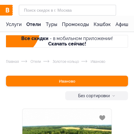
Услуги
Отели
Туры
Промокоды
Кэшбэк
Афиша 
Все скидки
- в мобильном приложении!
Скачать сейчас!
Главная
Отели
Золотое кольцо
Иваново
Иваново
Без сортировки