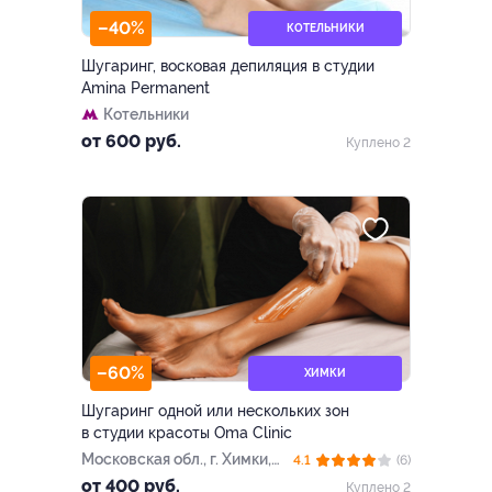
–40%
КОТЕЛЬНИКИ
Шугаринг, восковая депиляция в студии
Amina Permanent
Котельники
от 600 руб.
Куплено 2
–60%
ХИМКИ
Шугаринг одной или нескольких зон
в студии красоты Oma Clinic
Московская обл., г. Химки,
4.1
(6)
пр-т Мельникова, д. 1
от 400 руб.
Куплено 2