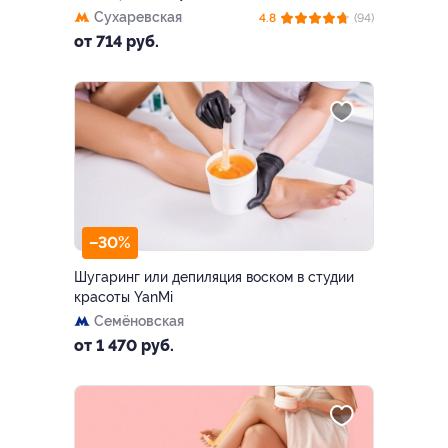
Сухаревская
4.8
(94)
от 714 руб.
–30%
Шугаринг или депиляция воском в студии
красоты YanMi
Семёновская
от 1 470 руб.