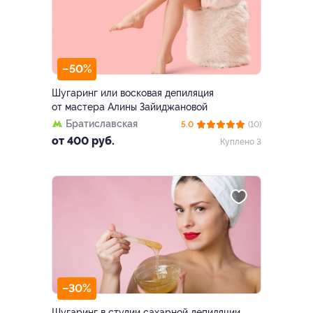
–50%
Шугаринг или восковая депиляция
от мастера Алины Зайиджановой
Братиславская
5.0
(10)
от 400 руб.
Куплено 3
–30%
Шугаринг в студии сахарной депиляции