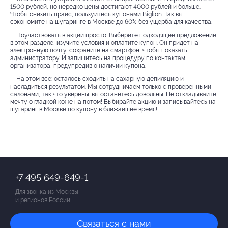
1500 рублей, но нередко цены достигают 4000 рублей и больше.
Чтобы снизить прайс, пользуйтесь купонами Biglion. Так вы
сэкономите на шугаринге в Москве до 60% без ущерба для качества.
Поучаствовать в акции просто. Выберите подходящее предложение
в этом разделе, изучите условия и оплатите купон. Он придет на
электронную почту: сохраните на смартфон, чтобы показать
администратору. И запишитесь на процедуру по контактам
организатора, предупредив о наличии купона.
На этом все: осталось сходить на сахарную депиляцию и
насладиться результатом. Мы сотрудничаем только с проверенными
салонами, так что уверены: вы останетесь довольны. Не откладывайте
мечту о гладкой коже на потом! Выбирайте акцию и записывайтесь на
шугаринг в Москве по купону в ближайшее время!
+7 495 649-649-1
Для звонка из Москвы
и регионов России
Связаться с нами