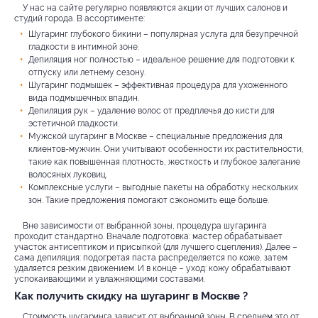
У нас на сайте регулярно появляются акции от лучших салонов и
студий города. В ассортименте:
Шугаринг глубокого бикини – популярная услуга для безупречной
гладкости в интимной зоне.
Депиляция ног полностью – идеальное решение для подготовки к
отпуску или летнему сезону.
Шугаринг подмышек – эффективная процедура для ухоженного
вида подмышечных впадин.
Депиляция рук – удаление волос от предплечья до кисти для
эстетичной гладкости.
Мужской шугаринг в Москве – специальные предложения для
клиентов-мужчин. Они учитывают особенности их растительности,
такие как повышенная плотность, жесткость и глубокое залегание
волосяных луковиц.
Комплексные услуги – выгодные пакеты на обработку нескольких
зон. Такие предложения помогают сэкономить еще больше.
Вне зависимости от выбранной зоны, процедура шугаринга
проходит стандартно. Вначале подготовка: мастер обрабатывает
участок антисептиком и присыпкой (для лучшего сцепления). Далее –
сама депиляция: подогретая паста распределяется по коже, затем
удаляется резким движением. И в конце – уход: кожу обрабатывают
успокаивающими и увлажняющими составами.
Как получить скидку на шугаринг в Москве ?
Стоимость шугаринга зависит от выбранной зоны. В среднем это от