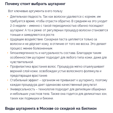
Почему стоит выбрать шугаринг
Вот ключевые аргументы в его пользу:
Длительная гладкость. Так как волоски удаляются с корнем, им
требуется время, чтобы отрасти обратно. В среднем на это уходит
2-3 недели – именно с такой периодичностью обычно посещают
шугаринг. А то и реже: от регулярных процедур волоски становятся
тоньше и замедляются в росте.
Щадящее воздействие. Сахарная паста цепляется только за
волоски и не дёргает кожу, в отличие от того же воска. Это делает
процесс менее болезненным.
Гипоаллергенность и натуральность состава. Благодаря таким
особенностям шугаринг подходит для любого типа кожи, даже для
чувствительной.
Профилактика врастания волос. Процедура мягко отшелушивает
верхний слой кожи, освобождая устье волосяного фолликула и
предотвращая врастание.
Стабильный эффект – организм не привыкает к шугарингу, поэтому
каждая процедура дает одинаково качественный результат.
Универсальность – технология подходит для депиляции обширных
и небольших участков тела. Также она годится для деликатных зон,
таких как подмышки и бикини.
Виды шугаринга в Москве со скидкой на Биглион