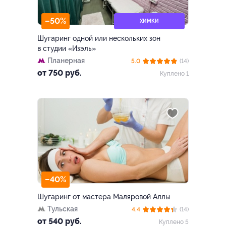
–50%
ХИМКИ
Шугаринг одной или нескольких зон
в студии «Изэль»
Планерная
5.0
(14)
от 750 руб.
Куплено 1
–40%
Шугаринг от мастера Маляровой Аллы
Тульская
4.4
(14)
от 540 руб.
Куплено 5