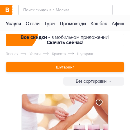
Услуги
Отели
Туры
Промокоды
Кэшбэк
Афиша 
Все скидки
- в мобильном приложении!
Скачать сейчас!
Главная
Услуги
Красота
Шугаринг
Шугаринг
Без сортировки