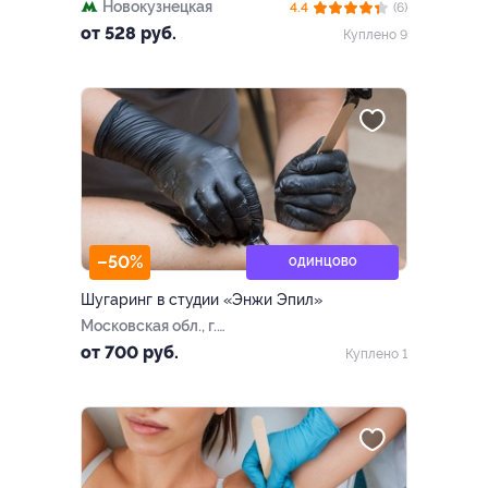
Новокузнецкая
4.4
(6)
от 528 руб.
Куплено 9
–50%
ОДИНЦОВО
Шугаринг в студии «Энжи Эпил»
Московская обл., г.
Одинцово, Можайское ш., д.
от 700 руб.
Куплено 1
100а