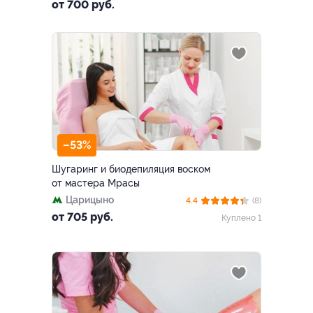
от 700 руб.
–53%
Шугаринг и биодепиляция воском
от мастера Мрасы
Царицыно
4.4
(8)
от 705 руб.
Куплено 1