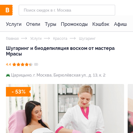
Услуги
Отели
Туры
Промокоды
Кэшбэк
Афиша 
Главная
Услуги
Красота
Шугаринг
Шугаринг и биодепиляция воском от мастера
Мрасы
4.4
(8)
Царицыно,
г. Москва, Бирюлёвская ул., д. 13, к. 2
- 53%