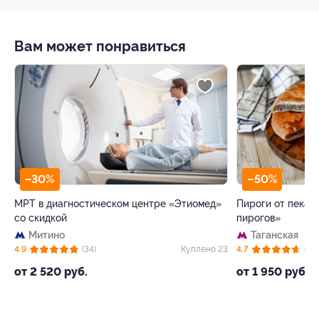
Вам может понравиться
–50%
стическом центре «Этиомед»
Пироги от пекарни «Магазин осе
пирогов»
Таганская
(34)
Куплено 23
4.7
(71)
б.
от 1 950 руб.