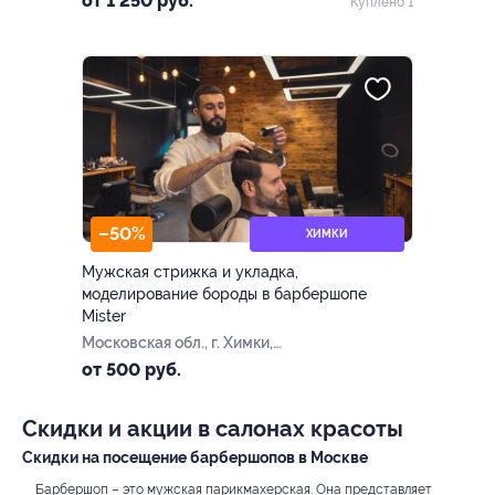
от 1 250 руб.
Куплено 1
–50%
ХИМКИ
Мужская стрижка и укладка,
моделирование бороды в барбершопе
Mister
Московская обл., г. Химки,
Транспортный пр., д. 3
от 500 руб.
Скидки и акции в салонах красоты
Скидки на посещение барбершопов в Москве
Барбершоп – это мужская парикмахерская. Она представляет