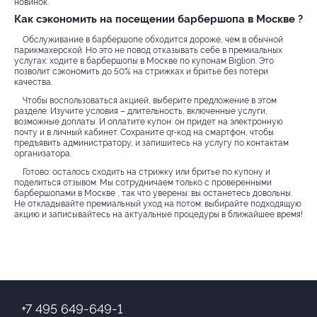
новинок.
Как сэкономить на посещении барбершопа в Москве ?
Обслуживание в барбершопе обходится дороже, чем в обычной
парикмахерской. Но это не повод отказывать себе в премиальных
услугах: ходите в барбершопы в Москве по купонам Biglion. Это
позволит сэкономить до 50% на стрижках и бритье без потери
качества.
Чтобы воспользоваться акцией, выберите предложение в этом
разделе. Изучите условия – длительность, включенные услуги,
возможные доплаты. И оплатите купон: он придет на электронную
почту и в личный кабинет. Сохраните qr-код на смартфон, чтобы
предъявить администратору, и запишитесь на услугу по контактам
организатора.
Готово: осталось сходить на стрижку или бритье по купону и
поделиться отзывом. Мы сотрудничаем только с проверенными
барбершопами в Москве , так что уверены: вы останетесь довольны.
Не откладывайте премиальный уход на потом: выбирайте подходящую
акцию и записывайтесь на актуальные процедуры в ближайшее время!
+7 495 649-649-1