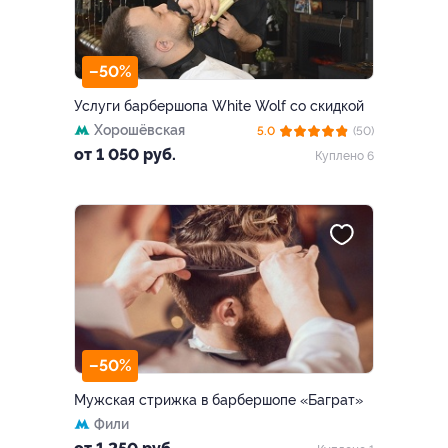
–50%
Услуги барбершопа White Wolf со скидкой
Хорошёвская
5.0
(50)
от 1 050 руб.
Куплено 6
–50%
Мужская стрижка в барбершопе «Баграт»
Фили