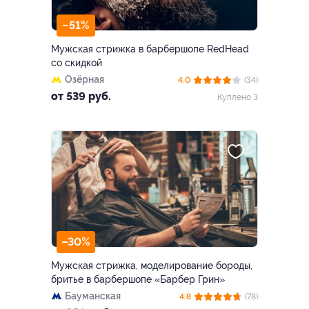
–51%
Мужская стрижка в барбершопе RedHead
со скидкой
Озёрная
4.0
(34)
от 539 руб.
Куплено 3
–30%
Мужская стрижка, моделирование бороды,
бритье в барбершопе «Барбер Грин»
Бауманская
4.8
(78)