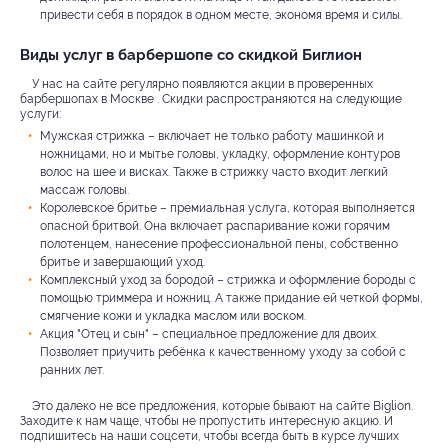
привести себя в порядок в одном месте, экономя время и силы.
Виды услуг в барбершопе со скидкой Биглион
У нас на сайте регулярно появляются акции в проверенных
барбершопах в Москве . Скидки распространяются на следующие
услуги:
Мужская стрижка – включает не только работу машинкой и
ножницами, но и мытье головы, укладку, оформление контуров
волос на шее и висках. Также в стрижку часто входит легкий
массаж головы.
Королевское бритье – премиальная услуга, которая выполняется
опасной бритвой. Она включает распаривание кожи горячим
полотенцем, нанесение профессиональной пены, собственно
бритье и завершающий уход.
Комплексный уход за бородой – стрижка и оформление бороды с
помощью триммера и ножниц. А также придание ей четкой формы,
смягчение кожи и укладка маслом или воском.
Акция "Отец и сын" – специальное предложение для двоих.
Позволяет приучить ребёнка к качественному уходу за собой с
ранних лет.
Это далеко не все предложения, которые бывают на сайте Biglion.
Заходите к нам чаще, чтобы не пропустить интересную акцию. И
подпишитесь на наши соцсети, чтобы всегда быть в курсе лучших