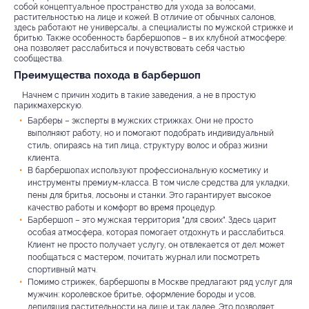
собой концептуальное пространство для ухода за волосами,
растительностью на лице и кожей. В отличие от обычных салонов,
здесь работают не универсалы, а специалисты по мужской стрижке и
бритью. Также особенность барбершопов – в их клубной атмосфере:
она позволяет расслабиться и почувствовать себя частью
сообщества.
Преимущества похода в барбершоп
Начнем с причин ходить в такие заведения, а не в простую
парикмахерскую.
Барберы – эксперты в мужских стрижках. Они не просто
выполняют работу, но и помогают подобрать индивидуальный
стиль, опираясь на тип лица, структуру волос и образ жизни
клиента.
В барбершопах используют профессиональную косметику и
инструменты премиум-класса. В том числе средства для укладки,
пены для бритья, лосьоны и станки. Это гарантирует высокое
качество работы и комфорт во время процедур.
Барбершоп – это мужская территория "для своих". Здесь царит
особая атмосфера, которая помогает отдохнуть и расслабиться.
Клиент не просто получает услугу, он отвлекается от дел: может
пообщаться с мастером, почитать журнал или посмотреть
спортивный матч.
Помимо стрижек, барбершопы в Москве предлагают ряд услуг для
мужчин: королевское бритье, оформление бороды и усов,
депиляция растительности на лице и так далее. Это позволяет