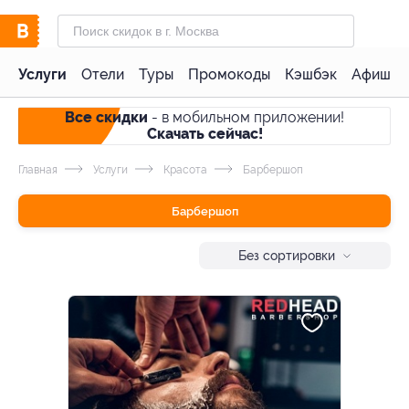
Услуги
Отели
Туры
Промокоды
Кэшбэк
Афиша 
Все скидки
- в мобильном приложении!
Скачать сейчас!
Главная
Услуги
Красота
Барбершоп
Барбершоп
Без сортировки