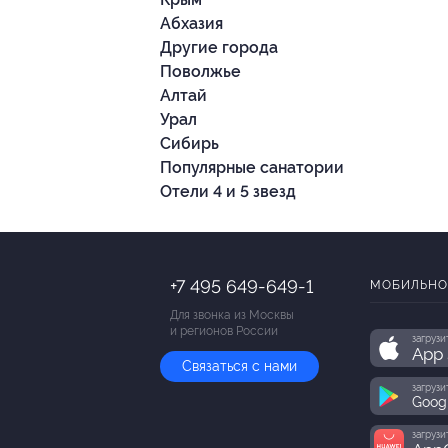
Абхазия
Другие города
Поволжье
Алтай
Урал
Сибирь
Популярные санатории
Отели 4 и 5 звезд
+7 495 649-649-1
МОБИЛЬНО
Для звонка из Москвы
и регионов России
загрузи
App 
Связаться с нами
загрузи
Goog
загрузи