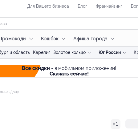
Для Вашего бизнеса
Блог
Франчайзинг
Воп
Промокоды
Кэшбэк
Афиша города
ург и область
Карелия
Золотое кольцо
Юг России
К
Все скидки
- в мобильном приложении!
Скачать сейчас!
ов-на-Дону