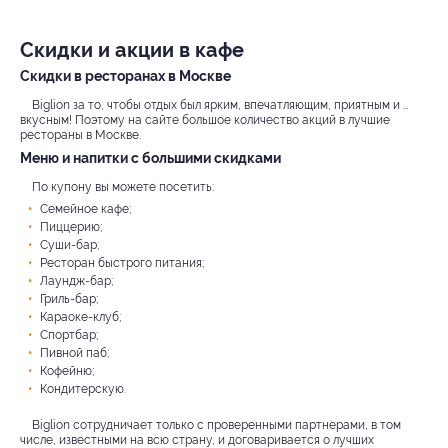
Скидки и акции в кафе
Скидки в ресторанах в Москве
Biglion за то, чтобы отдых был ярким, впечатляющим, приятным и …
вкусным! Поэтому на сайте большое количество акций в лучшие
рестораны в Москве.
Меню и напитки с большими скидками
По купону вы можете посетить:
Семейное кафе;
Пиццерию;
Суши-бар;
Ресторан быстрого питания;
Лаундж-бар;
Гриль-бар;
Караоке-клуб;
Спортбар;
Пивной паб;
Кофейню;
Кондитерскую.
Biglion сотрудничает только с проверенными партнерами, в том
числе, известными на всю страну, и договаривается о лучших