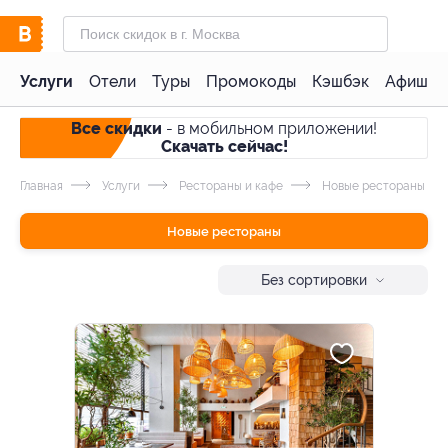
Услуги
Отели
Туры
Промокоды
Кэшбэк
Афиша 
Все скидки
- в мобильном приложении!
Скачать сейчас!
Главная
Услуги
Рестораны и кафе
Новые рестораны
Новые рестораны
Без сортировки