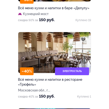
Всё меню кухни и напитки в баре «Делулу»
Кузнецкий мост
150 руб.
скидка 50% за
Куплено 19
–40%
ЭЛЕКТРОСТАЛЬ
Всё меню кухни и напитки в ресторане
«Трюфель»
Московская обл., г.
Электросталь, Ногинское
150 руб.
скидка 40% за
Куплено 1
ш., д. 36б