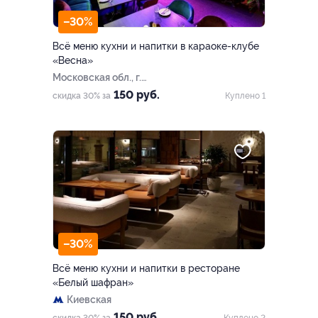
–30%
Всё меню кухни и напитки в караоке-клубе
«Весна»
Московская обл., г.
Балашиха, Московский бул.,
150 руб.
скидка 30% за
Куплено 1
д. 1а
–30%
Всё меню кухни и напитки в ресторане
«Белый шафран»
Киевская
150 руб.