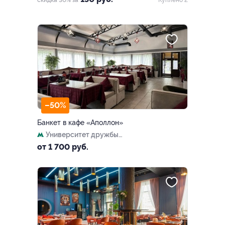
скидка 30% за
Куплено 2
–50%
Банкет в кафе «Аполлон»
Университет дружбы
народов
от 1 700 руб.