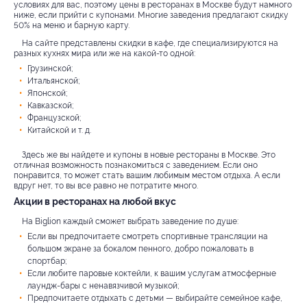
условиях для вас, поэтому цены в ресторанах в Москве будут намного
ниже, если прийти с купонами. Многие заведения предлагают скидку
50% на меню и барную карту.
На сайте представлены скидки в кафе, где специализируются на
разных кухнях мира или же на какой-то одной:
Грузинской;
Итальянской;
Японской;
Кавказской;
Французской;
Китайской и т. д.
Здесь же вы найдете и купоны в новые рестораны в Москве. Это
отличная возможность познакомиться с заведением. Если оно
понравится, то может стать вашим любимым местом отдыха. А если
вдруг нет, то вы все равно не потратите много.
Акции в ресторанах на любой вкус
На Biglion каждый сможет выбрать заведение по душе:
Если вы предпочитаете смотреть спортивные трансляции на
большом экране за бокалом пенного, добро пожаловать в
спортбар;
Если любите паровые коктейли, к вашим услугам атмосферные
лаундж-бары с ненавязчивой музыкой;
Предпочитаете отдыхать с детьми — выбирайте семейное кафе,