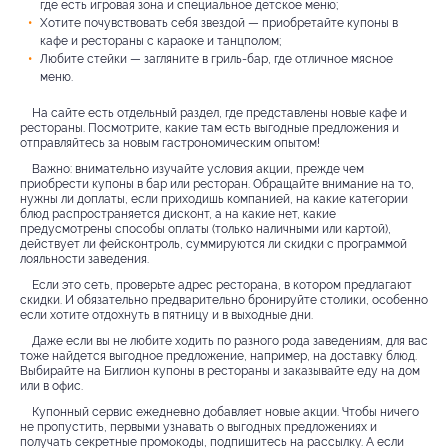
где есть игровая зона и специальное детское меню;
Хотите почувствовать себя звездой — приобретайте купоны в
кафе и рестораны с караоке и танцполом;
Любите стейки — загляните в гриль-бар, где отличное мясное
меню.
На сайте есть отдельный раздел, где представлены новые кафе и
рестораны. Посмотрите, какие там есть выгодные предложения и
отправляйтесь за новым гастрономическим опытом!
Важно: внимательно изучайте условия акции, прежде чем
приобрести купоны в бар или ресторан. Обращайте внимание на то,
нужны ли доплаты, если приходишь компанией, на какие категории
блюд распространяется дисконт, а на какие нет, какие
предусмотрены способы оплаты (только наличными или картой),
действует ли фейсконтроль, суммируются ли скидки с программой
лояльности заведения.
Если это сеть, проверьте адрес ресторана, в котором предлагают
скидки. И обязательно предварительно бронируйте столики, особенно
если хотите отдохнуть в пятницу и в выходные дни.
Даже если вы не любите ходить по разного рода заведениям, для вас
тоже найдется выгодное предложение, например, на доставку блюд.
Выбирайте на Биглион купоны в рестораны и заказывайте еду на дом
или в офис.
Купонный сервис ежедневно добавляет новые акции. Чтобы ничего
не пропустить, первыми узнавать о выгодных предложениях и
получать секретные промокоды, подпишитесь на рассылку. А если