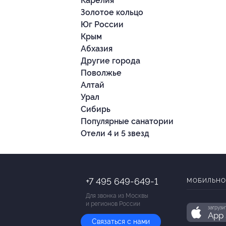
Карелия
Золотое кольцо
Юг России
Крым
Абхазия
Другие города
Поволжье
Алтай
Урал
Сибирь
Популярные санатории
Отели 4 и 5 звезд
+7 495 649-649-1
МОБИЛЬНО
Для звонка из Москвы
и регионов России
загрузи
App 
Связаться с нами