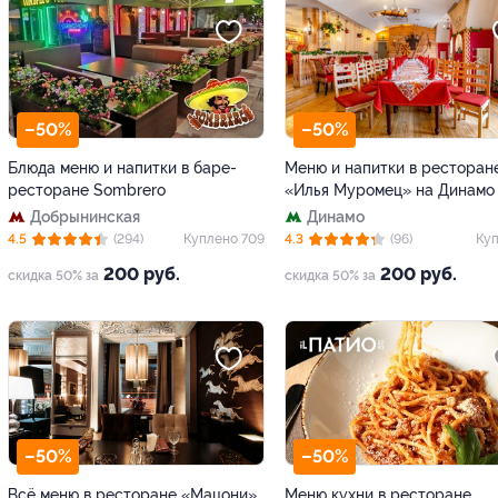
–50%
–50%
Блюда меню и напитки в баре-
Меню и напитки в ресторан
ресторане Sombrero
«Илья Муромец» на Динамо
Добрынинская
Динамо
4.5
(294)
Куплено 709
4.3
(96)
Куп
200 руб.
200 руб.
скидка 50% за
скидка 50% за
–50%
–50%
Всё меню в ресторане «Мацони»
Меню кухни в ресторане