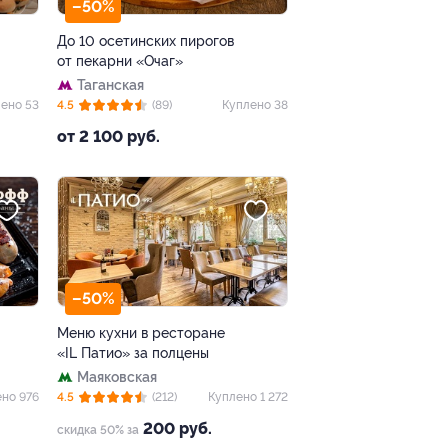
–50%
До 10 осетинских пирогов
от пекарни «Очаг»
Таганская
ено 53
4.5
(89)
Куплено 38
от 2 100 руб.
–50%
Меню кухни в ресторане
«IL Патио» за полцены
Маяковская
но 976
4.5
(212)
Куплено 1 272
200 руб.
скидка 50% за