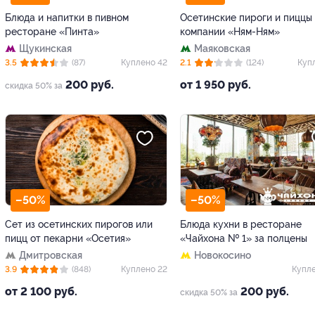
Блюда и напитки в пивном
Осетинские пироги и пиццы
ресторане «Пинта»
компании «Ням-Ням»
Щукинская
Маяковская
3.5
(87)
Куплено 42
2.1
(124)
Куп
200 руб.
от 1 950 руб.
скидка 50% за
–50%
–50%
Сет из осетинских пирогов или
Блюда кухни в ресторане
пицц от пекарни «Осетия»
«Чайхона № 1» за полцены
Дмитровская
Новокосино
3.9
(848)
Куплено 22
Купле
от 2 100 руб.
200 руб.
скидка 50% за