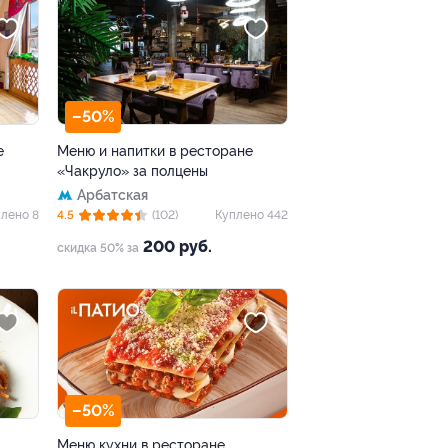
–50%
е
Меню и напитки в ресторане
«Чакруло» за полцены
Арбатская
лено 8
4.5
(102)
Куплено 442
200 руб.
скидка 50% за
–50%
Меню кухни в ресторане