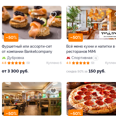
–50%
–50%
Фуршетный или ассорти-сет
Всё меню кухни и напитки в
от компании Banketcompany
ресторанов MiMi
Дубровка
Спортивная
+1
4.8
(9)
Куплено 6
4.9
(9)
Куплен
от 3 300 руб.
150 руб.
скидка 50% за
–50%
–50%