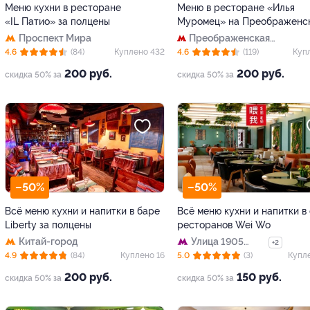
Меню кухни в ресторане
Меню в ресторане «Илья
«IL Патио» за полцены
Муромец» на Преображенс
Проспект Мира
Преображенская
площадь
4.6
(84)
Куплено 432
4.6
(119)
Куп
200 руб.
200 руб.
скидка 50% за
скидка 50% за
–50%
–50%
Всё меню кухни и напитки в баре
Всё меню кухни и напитки в
Liberty за полцены
ресторанов Wei Wo
Китай-город
Улица 1905
+2
года
4.9
(84)
Куплено 16
5.0
(3)
Купл
200 руб.
150 руб.
скидка 50% за
скидка 50% за