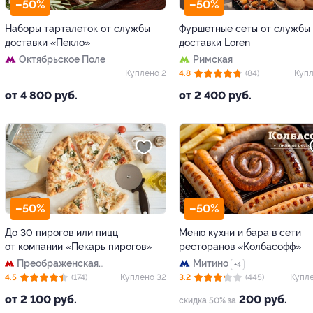
–50%
–50%
Наборы тарталеток от службы
Фуршетные сеты от службы
доставки «Пекло»
доставки Loren
Октябрьское Поле
Римская
Куплено 2
4.8
(84)
Купл
от 4 800 руб.
от 2 400 руб.
–50%
–50%
До 30 пирогов или пицц
Меню кухни и бара в сети
от компании «Пекарь пирогов»
ресторанов «Колбасофф»
Преображенская
Митино
+4
площадь
4.5
(174)
Куплено 32
3.2
(445)
Купле
от 2 100 руб.
200 руб.
скидка 50% за