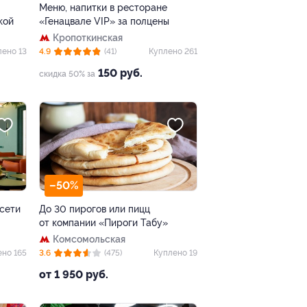
Меню, напитки в ресторане
кой
«Генацвале VIP» за полцены
Кропоткинская
лено 13
4.9
(41)
Куплено 261
150 руб.
скидка 50% за
–50%
 сети
До 30 пирогов или пицц
от компании «Пироги Табу»
Комсомольская
ено 165
3.6
(475)
Куплено 19
от 1 950 руб.