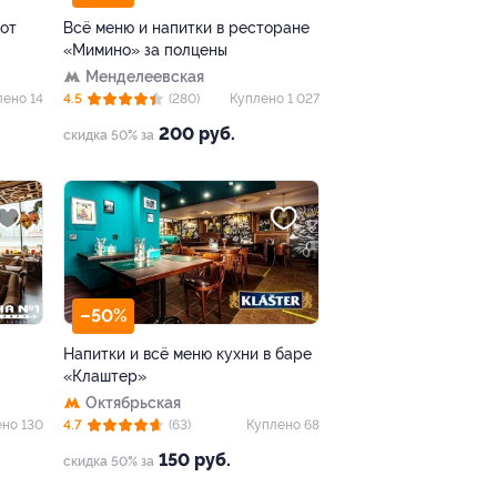
 от
Всё меню и напитки в ресторане
«Мимино» за полцены
Менделеевская
лено 14
4.5
(280)
Куплено 1 027
200 руб.
скидка 50% за
–50%
Напитки и всё меню кухни в баре
«Клаштер»
Октябрьская
но 130
4.7
(63)
Куплено 68
150 руб.
скидка 50% за