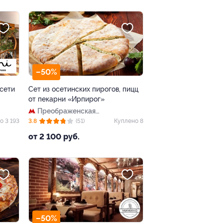
–50%
 сети
Сет из осетинских пирогов, пицц
от пекарни «Ирпирог»
Преображенская
площадь
о 3 193
3.8
(51)
Куплено 8
от 2 100 руб.
–50%