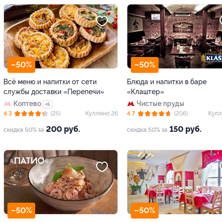
–50%
–50%
Всё меню и напитки от сети
Блюда и напитки в баре
службы доставки «Перепечи»
«Клаштер»
Коптево
Чистые пруды
+5
4.3
(25)
Куплено 26
4.7
(206)
Купл
200 руб.
150 руб.
скидка 50% за
скидка 50% за
–50%
–50%