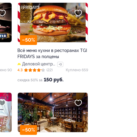
–50%
Всё меню кухни в ресторанах TGI
FRIDAYS за полцены
Деловой центр
+3
(закрыт)
ено 90
4.3
(22)
Куплено 659
150 руб.
скидка 50% за
–50%