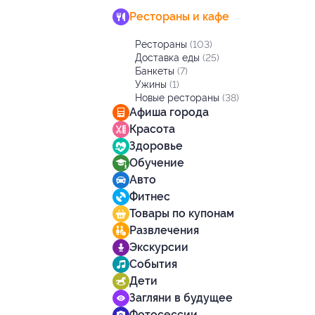
Рестораны и кафе
Рестораны
(103)
Доставка еды
(25)
Банкеты
(7)
Ужины
(1)
Новые рестораны
(38)
Афиша города
Красота
Здоровье
Обучение
Авто
Фитнес
Товары по купонам
Развлечения
Экскурсии
События
Дети
Загляни в будущее
Фотосессии