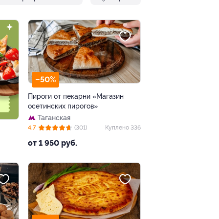
–50%
Пироги от пекарни «Магазин
осетинских пирогов»
Таганская
4.7
(301)
Куплено 336
от 1 950 руб.