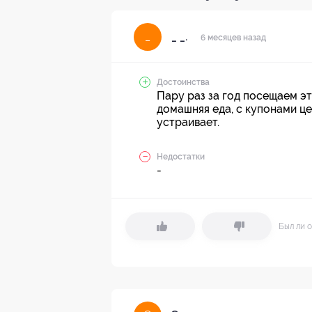
_ _.
_
6 месяцев назад
Достоинства
Пару раз за год посещаем эт
домашняя еда, с купонами ц
устраивает.
Недостатки
-
Был ли о