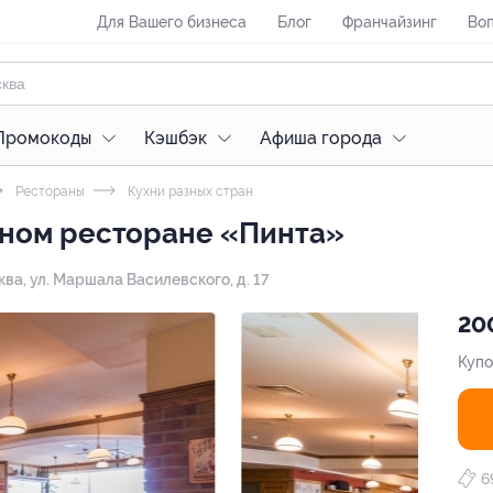
Для Вашего бизнеса
Блог
Франчайзинг
Воп
Промокоды
Кэшбэк
Афиша города
Рестораны
Кухни разных стран
вном ресторане «Пинта»
ква, ул. Маршала Василевского, д. 17
20
Купо
6