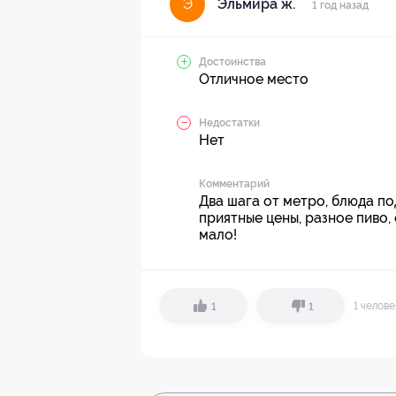
Эльмира ж.
Э
1 год назад
Достоинства
Отличное место
Недостатки
Нет
Комментарий
Два шага от метро, блюда п
приятные цены, разное пиво,
мало!
1 челов
1
1