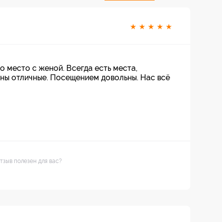
★
★
★
★
★
о место с женой. Всегда есть места,
ены отличные. Посещением довольны. Нас всё
тзыв полезен для вас?