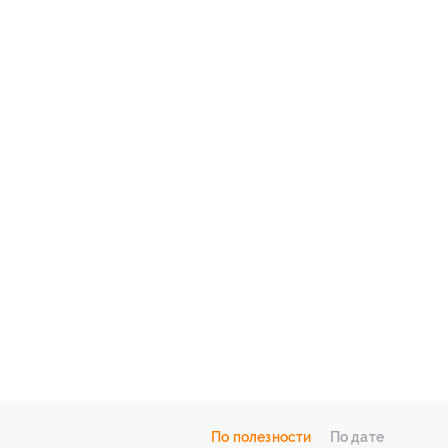
По полезности
По дате