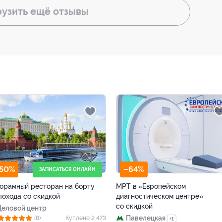
рузить ещё
отзывы
64%
–40%
ТЦ «АВИАПАРК»
 в «Европейском
Билет на весь день в детский 
гностическом центре»
профессий «Кидзания»
скидкой
ЦСКА
Павелецкая
4.5
(63)
Куплено 
+1