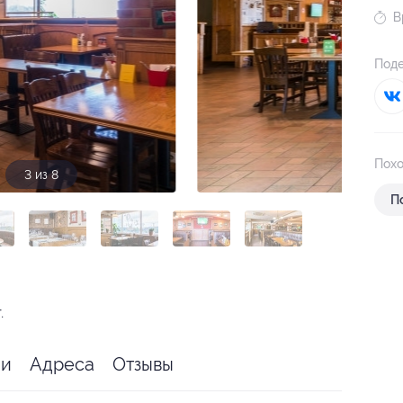
В
Поде
Похо
3 из 8
П
я
.
ии
Адреса
Отзывы