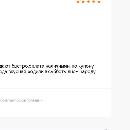
★
★
★
★
★
одают быстро,оплата наличными, по купону
 еда вкусная, ходили в субботу днём,народу
ек считает отзыв полезным