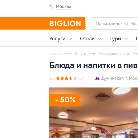
Москва
Услуги
Отели
Туры
Главная
Услуги
Рестораны и кафе
Блюда и напитки в пи
Щукинская,
г. Мос
3.5
(5)
- 50%