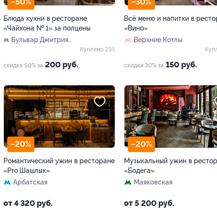
–50%
–30%
Блюда кухни в ресторане
Всё меню и напитки в рест
«Чайхона № 1» за полцены
«Вино»
Бульвар Дмитрия
Верхние Котлы
Донского
Куплено 235
Куп
200 руб.
150 руб.
скидка 50% за
скидка 30% за
–20%
–20%
Романтический ужин в ресторане
Музыкальный ужин в ресто
«Pro.Шашлык»
«Бодега»
Арбатская
Маяковская
от 4 320 руб.
от 5 200 руб.