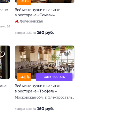
–30%
оране
Всё меню кухни и напитки
в ресторане «Семави»
Фрунзенская
лено 14
150 руб.
скидка 30% за
–40%
ЭЛЕКТРОСТАЛЬ
ране
Всё меню кухни и напитки
в ресторане «Трюфель»
Московская обл., г. Электросталь,
Ногинское ш., д. 36б
150 руб.
скидка 40% за