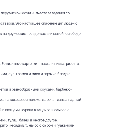
 перуанской кухни. А вместо заведения со
оставкой. Это настоящее спасение для людей с
ть на дружеских посиделках или семейном обеде.
Ее визитные карточки – паста и пицца, ризотто,
шими, супы рамен и мисо и горячие блюда с
летой и разнообразными соусами, барбекю-
-кха на кокосовом молоке, жареная лапша пад-тай
й и овощами, курица в тандыре и самоса с
ени, гуляш, блины и многое другое.
рито, кесадилья), начос с сыром и гуакамоле,