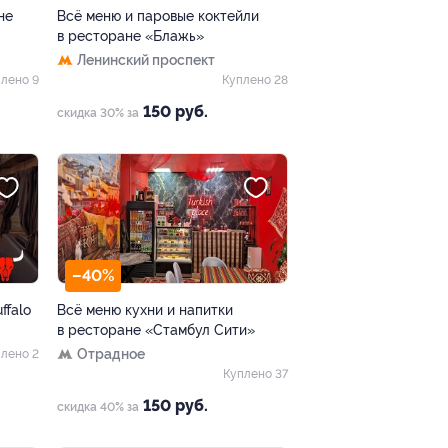
не
Всё меню и паровые коктейли
в ресторане «Блажь»
Ленинский проспект
лено 9
Куплено 28
150 руб.
скидка 30% за
–40%
ffalo
Всё меню кухни и напитки
в ресторане «Стамбул Сити»
Отрадное
лено 2
Куплено 37
150 руб.
скидка 40% за