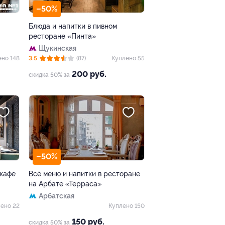
–50%
Блюда и напитки в пивном
ресторане «Пинта»
Щукинская
ено 148
3.5
(87)
Куплено 55
200 руб.
скидка 50% за
–50%
 кафе
Всё меню и напитки в ресторане
на Арбате «Терраса»
Арбатская
ено 22
Куплено 150
150 руб.
скидка 50% за