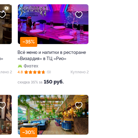
–35%
Всё меню и напитки в ресторане
н»
«Визардия» в ТЦ «Рио»
Физтех
лено 2
4.8
(9)
Куплено 2
150 руб.
скидка 35% за
–30%