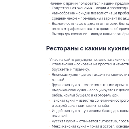
Начнем с причин пользоваться нашими предло
Существенная экономия – акции и промокоды 
Разнообразие – скидки позволяют чаще пробо
средним чеком – премиальный вариант по акц
Возможность чаще отдыхать от готовки. Благо
плотным графиком и тех, кто ценит своё время
Выгода для компании – иногда наши партнёры 
Рестораны с какими кухням
У нас на сайте регулярно появляются акции от
Итальянская – основана на простых и качестве
брускетты и тирамису.
Японская кухня – делает акцент на свежести 
лапшой.
Грузинская кухня – славится сытными ароматн
Американская кухня – ассоциируется с демок
ребра, крылья буффало и картофель фри.
Тайская кухня – известна сочетанием острого
и острый салат сом-там из папайи.
Индийская кухня – узнаваема благодаря насыщ
начинкой.
Русская кухня – отличается сытностью, просто
Мексиканская кухня – яркая и острая, основан