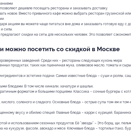
жениями
позволяют дешевле посещать рестораны и заказывать доставку.
вать новое. Вместо привычного кафе можно выбрать ресторан грузинской или
ии.
даря акциям вы можете чаще питаться вне дома и заказывать готовую еду с д
 и силы.
предлагают скидки на сеты для нескольких человек. Это позволяет сэкономи
и можно посетить со скидкой в Москве
 проверенных заведений. Среди них – рестораны следующих кухонь мира:
нных продуктах, таких как пшеничная мука, оливковое масло, томаты и сыры. 
ингредиентов и эстетике подачи. Самые известные блюда – суши и роллы, са
ыми блюдами. В том числе хинкали, хачапури и шашлык.
ратичным форматом и большими порциями. Классика – сочные бургеры с кот
, кислого, соленого и сладкого. Основные блюда – острые супы том-ям и том
енному вкусу и обилию специй. Главные блюда – карри с курицей, баранино
той и использованием сезонных продуктов. Её “звезды” – Это борщ, щи, пельм
а на кукурузе, фасоли, авокадо и мясе. Ключевые блюда – тортильи (тако, бур