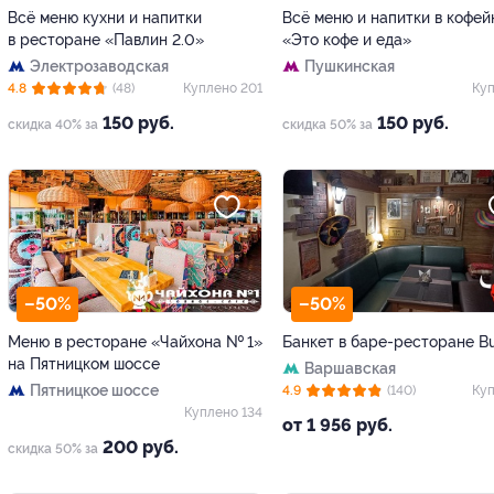
Всё меню кухни и напитки
Всё меню и напитки в кофей
в ресторане «Павлин 2.0»
«Это кофе и еда»
Электрозаводская
Пушкинская
4.8
(48)
Куплено 201
Куп
150 руб.
150 руб.
скидка 40% за
скидка 50% за
–50%
–50%
Меню в ресторане «Чайхона № 1»
Банкет в баре-ресторане Bu
на Пятницком шоссе
Варшавская
Пятницкое шоссе
4.9
(140)
Куп
Куплено 134
от 1 956 руб.
200 руб.
скидка 50% за