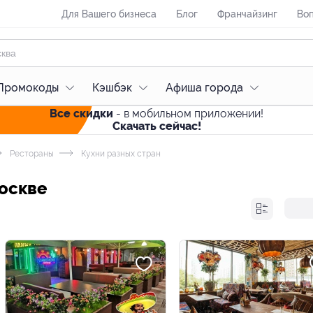
Для Вашего бизнеса
Блог
Франчайзинг
Воп
Промокоды
Кэшбэк
Афиша города
Все скидки
- в мобильном приложении!
Скачать сейчас!
Рестораны
Кухни разных стран
Москве