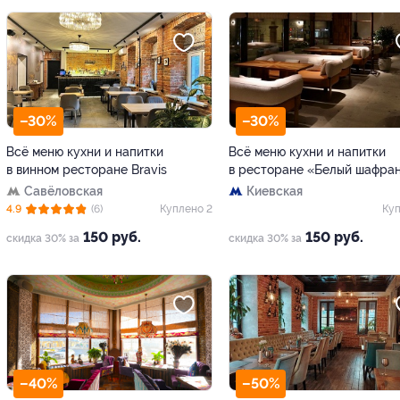
–30%
–30%
Всё меню кухни и напитки
Всё меню кухни и напитки
в винном ресторане Bravis
в ресторане «Белый шафра
Савёловская
Киевская
4.9
(6)
Куплено 2
Куп
150 руб.
150 руб.
скидка 30% за
скидка 30% за
–40%
–50%