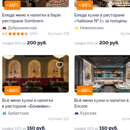
–50%
–50%
Блюда меню и напитки в баре-
Блюда кухни в ресторане
ресторане Sombrero
«Чайхона № 1» за полцены
Добрынинская
Новокосино
4.5
(294)
Куплено 728
Купл
200 руб.
200 руб.
скидка 50% за
скидка 50% за
–50%
–30%
Всё меню кухни и напитки
Всё меню кухни и напитки в
в ресторане «Бонвиван»
Encore
Арбатская
Курская
Куплено 122
Купл
150 руб.
150 руб.
скидка 50% за
скидка 30% за