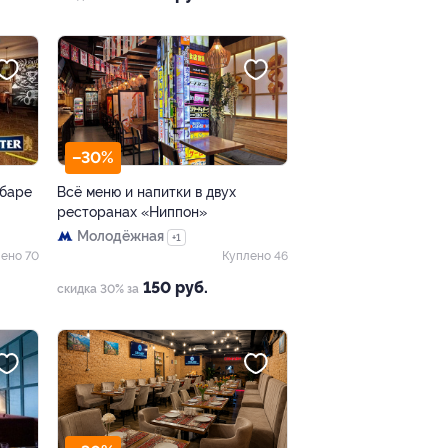
–30%
 баре
Всё меню и напитки в двух
ресторанах «Ниппон»
Молодёжная
+1
ено 70
Куплено 46
150 руб.
скидка 30% за