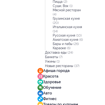
Пицца
(2)
Суши, Вок
(1)
Мясной ресторан
(4)
Грузинская кухня
(20)
Итальянская кухня
(14)
Русская кухня
(10)
Азиатская кухня
(6)
Бары и пабы
(26)
Караоке
(6)
Доставка еды
(24)
Банкеты
(7)
Ужины
(1)
Новые рестораны
(37)
Афиша города
Красота
Здоровье
Обучение
Авто
Фитнес
Товары по купонам