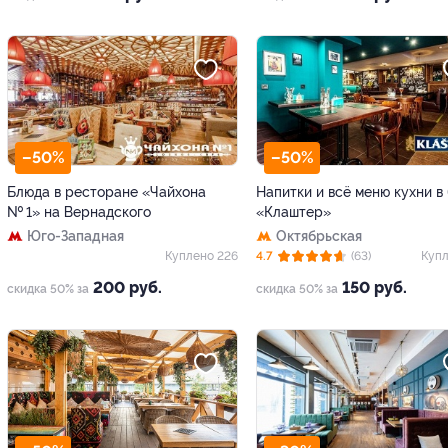
–50%
–50%
Блюда в ресторане «Чайхона
Напитки и всё меню кухни в
№ 1» на Вернадского
«Клаштер»
Юго-Западная
Октябрьская
Куплено 226
4.7
(63)
Купл
200 руб.
150 руб.
скидка 50% за
скидка 50% за