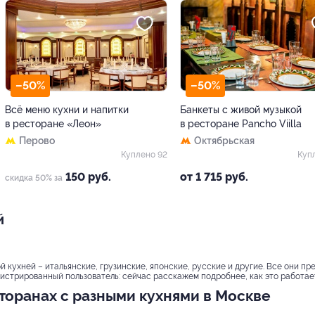
–50%
–50%
Всё меню кухни и напитки
Банкеты с живой музыкой
в ресторане «Леон»
в ресторане Pancho Viilla
Перово
Октябрьская
Куплено 92
Куп
150 руб.
от 1 715 руб.
скидка 50% за
й
 кухней – итальянские, грузинские, японские, русские и другие. Все они пр
истрированный пользователь: сейчас расскажем подробнее, как это работает
торанах с разными кухнями в Москве