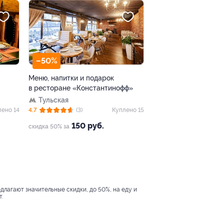
–50%
Меню, напитки и подарок
в ресторане «Константинофф»
Тульская
лено 14
4.7
(3)
Куплено 15
150 руб.
скидка 50% за
едлагают значительные скидки, до 50%, на еду и
.