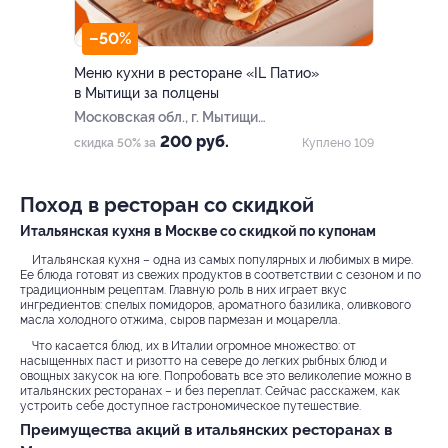
–50%
Меню кухни в ресторане «IL Патио»
в Мытищи за полцены
Московская обл., г. Мытищи,
Алтуфьевское ш., 1-й км, д. 3,
200 руб.
скидка 50% за
Куплено 109
стр. 1 (ТЦ «Весна»)
Поход в ресторан со скидкой
Итальянская кухня в Москве со скидкой по купонам
Итальянская кухня – одна из самых популярных и любимых в мире.
Ее блюда готовят из свежих продуктов в соответствии с сезоном и по
традиционным рецептам. Главную роль в них играет вкус
ингредиентов: спелых помидоров, ароматного базилика, оливкового
масла холодного отжима, сыров пармезан и моцарелла.
Что касается блюд, их в Италии огромное множество: от
насыщенных паст и ризотто на севере до легких рыбных блюд и
овощных закусок на юге. Попробовать все это великолепие можно в
итальянских ресторанах – и без переплат. Сейчас расскажем, как
устроить себе доступное гастрономическое путешествие.
Преимущества акций в итальянских ресторанах в