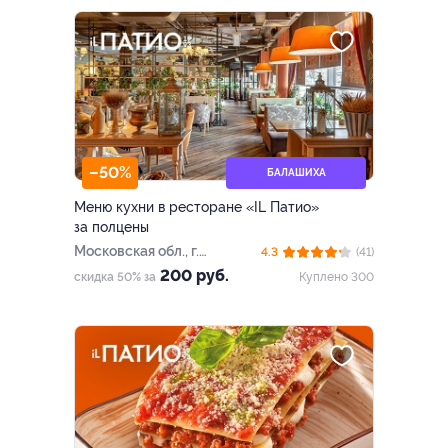
–50%
БАЛАШИХА
Меню кухни в ресторане «IL Патио»
за полцены
Московская обл., г.
4.3
(41)
Балашиха, ш. Энтузиастов,
200 руб.
скидка 50% за
Куплено 300
д. 36а