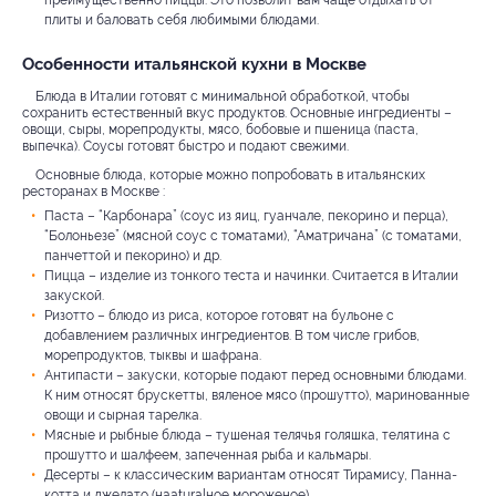
преимущественно пиццы. Это позволит вам чаще отдыхать от
плиты и баловать себя любимыми блюдами.
Особенности итальянской кухни в Москве
Блюда в Италии готовят с минимальной обработкой, чтобы
сохранить естественный вкус продуктов. Основные ингредиенты –
овощи, сыры, морепродукты, мясо, бобовые и пшеница (паста,
выпечка). Соусы готовят быстро и подают свежими.
Основные блюда, которые можно попробовать в итальянских
ресторанах в Москве :
Паста – “Карбонара” (соус из яиц, гуанчале, пекорино и перца),
“Болоньезе” (мясной соус с томатами), “Аматричана” (с томатами,
панчеттой и пекорино) и др.
Пицца – изделие из тонкого теста и начинки. Считается в Италии
закуской.
Ризотто – блюдо из риса, которое готовят на бульоне с
добавлением различных ингредиентов. В том числе грибов,
морепродуктов, тыквы и шафрана.
Антипасти – закуски, которые подают перед основными блюдами.
К ним относят брускетты, вяленое мясо (прошутто), маринованные
овощи и сырная тарелка.
Мясные и рыбные блюда – тушеная телячья голяшка, телятина с
прошутто и шалфеем, запеченная рыба и кальмары.
Десерты – к классическим вариантам относят Тирамису, Панна-
котта и джелато (наaturalное мороженое).