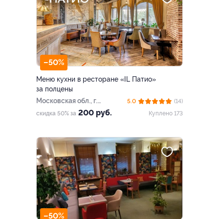
–50%
Меню кухни в ресторане «IL Патио»
за полцены
Московская обл., г.
5.0
(14)
Одинцово, Можайское ш.,
200 руб.
скидка 50% за
Куплено 173
д. 18а
–50%