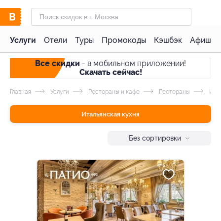
Услуги
Отели
Туры
Промокоды
Кэшбэк
Афиша 
Все скидки
- в мобильном приложении!
Скачать сейчас!
Главная
Услуги
Рестораны и кафе
Рестораны
Итал
Итальянская кухня
Без сортировки