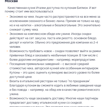
Москве
Качественная кухня Италии доступна по купонам Биглион. И вот
почему стоит ими воспользоваться:
Экономия на чеке. Акции часто распространяются на все меню за
исключением сезонного и бизнес-ланча. Причем не только на еду,
но и на напитки – алкогольные и безалкогольные. Это значительно
снижает сумму чека.
Экономия на комплексном обеде или ужине. Иногда скидки
действуют на сет: закуска, паста или ризотто, основное блюдо,
десерт и напиток. Обычно это предложения для компании из 2-4
человек.
Возможность пробовать новое – скидки позволяют выйти за рамки
привычных блюд и заказывать необычные позиции. В том числе с
более дорогими ингредиентами – например, морепродуктами.
Посещение премиальных заведений – с высокой средней
стоимостью чека, авторской кухней или особенным интерьером.
Купоны – это шанс оценить кулинарию высокого уровня по более
доступной цене.
Визиты в итальянский ресторан не только “по праздникам”.
Благодаря купонам вы сможете ходить в любимые заведения чаще
и без повода – например, на обед или в качестве романтического
ужина.
Возможность чаще заказывать доставку. Многие наши партнеры
предлагают доставку итальянской кухни со скидкой,