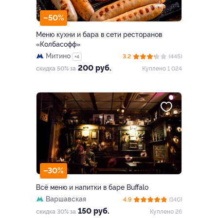
–50%
Меню кухни и бара в сети ресторанов
«Колбасофф»
Митино
3.2
(445)
+4
200 руб.
скидка 50% за
Куплено 1 024
–30%
Всё меню и напитки в баре Buffalo
Варшавская
4.9
(140)
150 руб.
скидка 30% за
Куплено 26