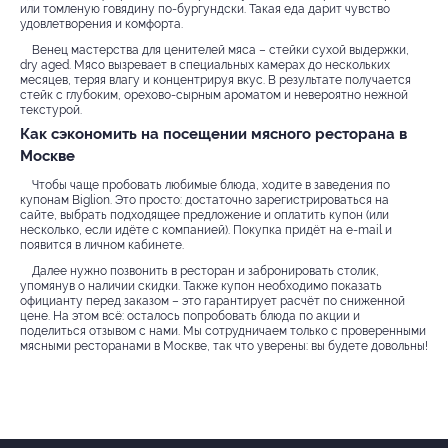
или томленую говядину по-бургундски. Такая еда дарит чувство
удовлетворения и комфорта.
Венец мастерства для ценителей мяса – стейки сухой выдержки,
dry aged. Мясо вызревает в специальных камерах до нескольких
месяцев, теряя влагу и концентрируя вкус. В результате получается
стейк с глубоким, орехово-сырным ароматом и невероятно нежной
текстурой.
Как сэкономить на посещении мясного ресторана в
Москве
Чтобы чаще пробовать любимые блюда, ходите в заведения по
купонам Biglion. Это просто: достаточно зарегистрироваться на
сайте, выбрать подходящее предложение и оплатить купон (или
несколько, если идёте с компанией). Покупка придёт на e-mail и
появится в личном кабинете.
Далее нужно позвонить в ресторан и забронировать столик,
упомянув о наличии скидки. Также купон необходимо показать
официанту перед заказом – это гарантирует расчёт по сниженной
цене. На этом всё: осталось попробовать блюда по акции и
поделиться отзывом с нами. Мы сотрудничаем только с проверенными
мясными ресторанами в Москве, так что уверены: вы будете довольны!