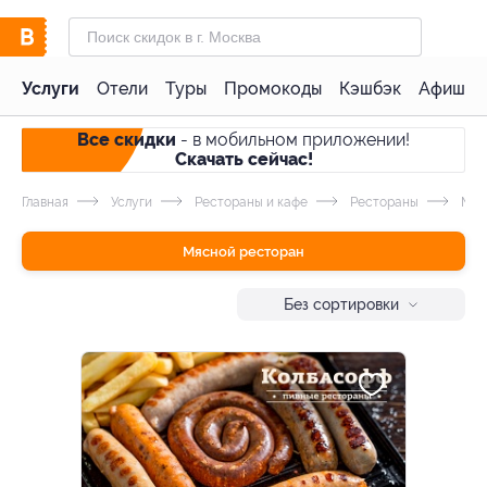
Услуги
Отели
Туры
Промокоды
Кэшбэк
Афиша 
Все скидки
- в мобильном приложении!
Скачать сейчас!
Главная
Услуги
Рестораны и кафе
Рестораны
Мяс
Мясной ресторан
Без сортировки