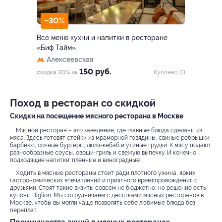
–30%
Всё меню кухни и напитки в ресторане
«Биф Тайм»
Алексеевская
150 руб.
скидка 30% за
Куплено 13
Поход в ресторан со скидкой
Скидки на посещение мясного ресторана в Москве
Мясной ресторан – это заведение, где главные блюда сделаны из
мяса. Здесь готовят стейки из мраморной говядины, свиные ребрышки
барбекю, сочные бургеры, люля-кебаб и утиные грудки. К мясу подают
разнообразные соусы, овощи-гриль и свежую выпечку. И конечно,
подходящие напитки: пленные и виноградные.
Ходить в мясные рестораны стоит ради плотного ужина, ярких
гастрономических впечатлений и приятного времяпровождения с
друзьями. Стоят такие визиты совсем не бюджетно, но решение есть:
купоны Biglion. Мы сотрудничаем с десятками мясных ресторанов в
Москве, чтобы вы могли чаще позволять себе любимые блюда без
переплат.