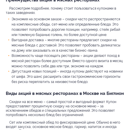
Преимущества акций в мясных ресторанах
Рассмотрим подробнее, почему стоит пользоваться купонами в
таких заведениях.
Экономия на основном заказе – скидки часто распространяются
на комплексные обеды, сет-меню или определенные блюда. Это
позволяет попробовать дорогие позиции, например, стейк рибай
или томленую баранью голень, по более доступной цене.
Выгодная доставка – многие рестораны предлагают скидки на
мясные блюда с доставкой. Это позволяет пробовать деликатесы
на дому или заказывать их в качестве бизнес-ланча.
Возможность чаще посещать рестораны – акции делают поход в
мясной ресторан более доступным. Вместо одного визита в месяц
можно позволить себе два или три, экономя на каждом.
Дегустация новых позиций – иногда купоны действуют на новинки
от шефа. Это шанс расширить свои гастрономические горизонты
без риска переплатить за неизвестное блюдо.
Виды акций в мясных ресторанах в Москве на Биглион
Скидки на все меню – самый простой и выгодный формат. Купон
предоставляет процентную скидку на основное меню – за
исключением обедов и специальных предложений. Это позволяет
попробовать несколько блюд без ограничений.
Сет или комплексный обед по фиксированной цене. Обычно в него
входят закуска, основное мясное блюдо, гарнир, напиток и иногда