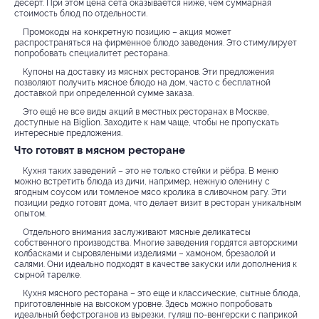
десерт. При этом цена сета оказывается ниже, чем суммарная
стоимость блюд по отдельности.
Промокоды на конкретную позицию – акция может
распространяться на фирменное блюдо заведения. Это стимулирует
попробовать специалитет ресторана.
Купоны на доставку из мясных ресторанов. Эти предложения
позволяют получить мясное блюдо на дом, часто с бесплатной
доставкой при определенной сумме заказа.
Это ещё не все виды акций в местных ресторанах в Москве,
доступные на Biglion. Заходите к нам чаще, чтобы не пропускать
интересные предложения.
Что готовят в мясном ресторане
Кухня таких заведений – это не только стейки и рёбра. В меню
можно встретить блюда из дичи, например, нежную оленину с
ягодным соусом или томленое мясо кролика в сливочном рагу. Эти
позиции редко готовят дома, что делает визит в ресторан уникальным
опытом.
Отдельного внимания заслуживают мясные деликатесы
собственного производства. Многие заведения гордятся авторскими
колбасками и сыровялеными изделиями – хамоном, брезаолой и
салями. Они идеально подходят в качестве закуски или дополнения к
сырной тарелке.
Кухня мясного ресторана – это еще и классические, сытные блюда,
приготовленные на высоком уровне. Здесь можно попробовать
идеальный бефстроганов из вырезки, гуляш по-венгерски с паприкой