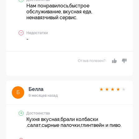
Нам понравилось,быстрое
обслуживание, вкусная еда,
ненавязчивый сервис.
Недостатки
-
Отзыв полезен?
Белла
★
★
★
★
★
Б
9 месяцев назад
Достоинства
Кухня вкусная,брали колбаски
,салат,сырные палочки,глинтвейн и пиво.