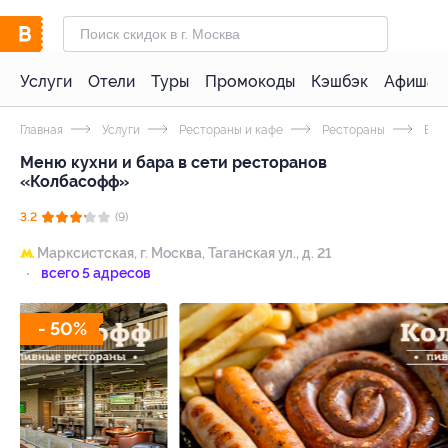
Услуги
Отели
Туры
Промокоды
Кэшбэк
Афиша 
Главная
Услуги
Рестораны и кафе
Рестораны
Бур
Меню кухни и бара в сети ресторанов
«Колбасофф»
3.2
(9)
Марксистская,
г. Москва, Таганская ул., д. 21
всего 5 адресов
- 50%