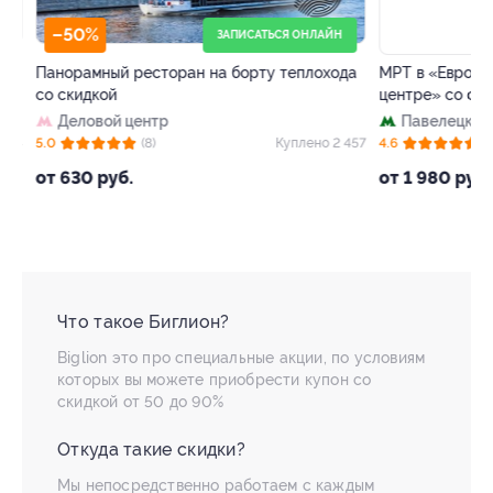
–50%
–64%
ЗАПИСАТЬСЯ ОНЛАЙН
Панорамный ресторан на борту теплохода
МРТ в «Европейс
со скидкой
центре» со скид
Деловой центр
Павелецкая
+
 4
5.0
(8)
Куплено 2 457
4.6
(72)
от 630 руб.
от 1 980 руб.
Что такое Биглион?
Biglion это про специальные акции, по условиям
которых вы можете приобрести купон со
скидкой от 50 до 90%
Откуда такие скидки?
Мы непосредственно работаем с каждым