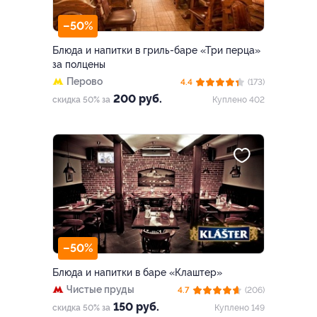
–50%
Блюда и напитки в гриль-баре «Три перца»
за полцены
Перово
4.4
(173)
200 руб.
скидка 50% за
Куплено 402
–50%
Блюда и напитки в баре «Клаштер»
Чистые пруды
4.7
(206)
150 руб.
скидка 50% за
Куплено 149