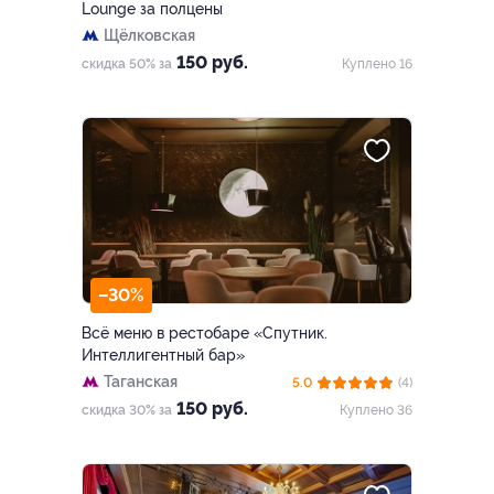
Lounge за полцены
Щёлковская
150 руб.
скидка 50% за
Куплено 16
–30%
Всё меню в рестобаре «Спутник.
Интеллигентный бар»
Таганская
5.0
(4)
150 руб.
скидка 30% за
Куплено 36