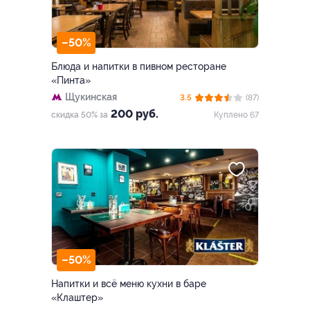
–50%
Блюда и напитки в пивном ресторане
«Пинта»
Щукинская
3.5
(87)
200 руб.
скидка 50% за
Куплено 67
–50%
Напитки и всё меню кухни в баре
«Клаштер»