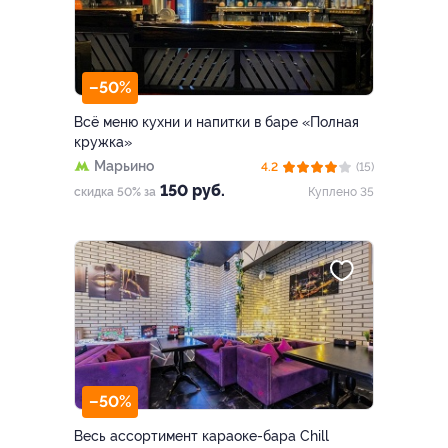
–50%
Всё меню кухни и напитки в баре «Полная
кружка»
Марьино
4.2
(15)
150 руб.
скидка 50% за
Куплено 35
–50%
Веcь ассортимент караоке-бара Chill