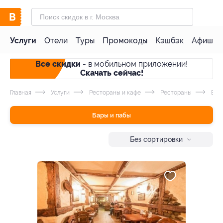
Услуги
Отели
Туры
Промокоды
Кэшбэк
Афиша 
Все скидки
- в мобильном приложении!
Скачать сейчас!
Главная
Услуги
Рестораны и кафе
Рестораны
Бар
Бары и пабы
Без сортировки