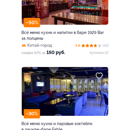
–50%
Всё меню кухни и напитки в баре 1929 Bar
за полцены
Китай-город
3.8
(42)
150 руб.
скидка 50% за
Куплено 67
–30%
Всё меню кухни и паровые коктейли
в лаундж-баре Fable