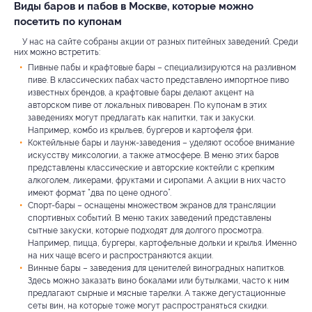
Виды баров и пабов в Москве, которые можно
посетить по купонам
У нас на сайте собраны акции от разных питейных заведений. Среди
них можно встретить:
Пивные пабы и крафтовые бары – специализируются на разливном
пиве. В классических пабах часто представлено импортное пиво
известных брендов, а крафтовые бары делают акцент на
авторском пиве от локальных пивоварен. По купонам в этих
заведениях могут предлагать как напитки, так и закуски.
Например, комбо из крыльев, бургеров и картофеля фри.
Коктейльные бары и лаунж-заведения – уделяют особое внимание
искусству миксологии, а также атмосфере. В меню этих баров
представлены классические и авторские коктейли с крепким
алкоголем, ликерами, фруктами и сиропами. А акции в них часто
имеют формат “два по цене одного”.
Спорт-бары – оснащены множеством экранов для трансляции
спортивных событий. В меню таких заведений представлены
сытные закуски, которые подходят для долгого просмотра.
Например, пицца, бургеры, картофельные дольки и крылья. Именно
на них чаще всего и распространяются акции.
Винные бары – заведения для ценителей виноградных напитков.
Здесь можно заказать вино бокалами или бутылками, часто к ним
предлагают сырные и мясные тарелки. А также дегустационные
сеты вин, на которые тоже могут распространяться скидки.