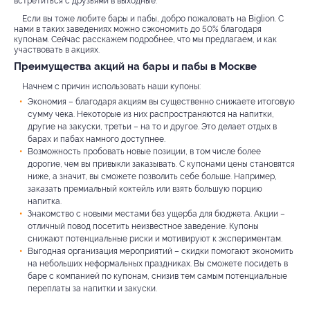
встретиться с друзьями в выходные.
Если вы тоже любите бары и пабы, добро пожаловать на Biglion. С
нами в таких заведениях можно сэкономить до 50% благодаря
купонам. Сейчас расскажем подробнее, что мы предлагаем, и как
участвовать в акциях.
Преимущества акций на бары и пабы в Москве
Начнем с причин использовать наши купоны:
Экономия – благодаря акциям вы существенно снижаете итоговую
сумму чека. Некоторые из них распространяются на напитки,
другие на закуски, третьи – на то и другое. Это делает отдых в
барах и пабах намного доступнее.
Возможность пробовать новые позиции, в том числе более
дорогие, чем вы привыкли заказывать. С купонами цены становятся
ниже, а значит, вы сможете позволить себе больше. Например,
заказать премиальный коктейль или взять большую порцию
напитка.
Знакомство с новыми местами без ущерба для бюджета. Акции –
отличный повод посетить неизвестное заведение. Купоны
снижают потенциальные риски и мотивируют к экспериментам.
Выгодная организация мероприятий – скидки помогают экономить
на небольших неформальных праздниках. Вы сможете посидеть в
баре с компанией по купонам, снизив тем самым потенциальные
переплаты за напитки и закуски.