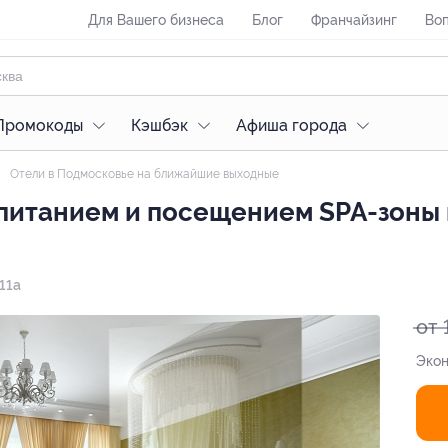
Для Вашего бизнеса
Блог
Франчайзинг
Воп
Промокоды
Кэшбэк
Афиша города
Отели в Подмосковье на ближайшие выходные
питанием и посещением SPA-зоны 
 11а
от 
Экон