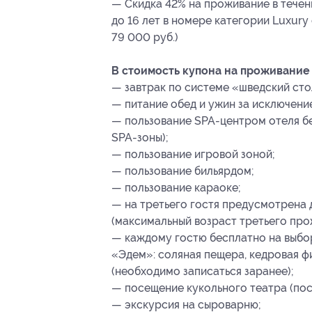
— Скидка 42% на проживание в течени
до 16 лет в номере категории Luxury
79 000 руб.)
В стоимость купона на проживание 
— завтрак по системе «шведский сто
— питание обед и ужин за исключение
— пользование SPA-центром отеля б
SPA-зоны);
— пользование игровой зоной;
— пользование бильярдом;
— пользование караоке;
— на третьего гостя предусмотрена 
(максимальный возраст третьего про
— каждому гостю бесплатно на выбо
«Эдем»: соляная пещера, кедровая ф
(необходимо записаться заранее);
— посещение кукольного театра (по
— экскурсия на сыроварню;