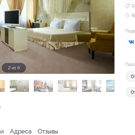
1
В
Поде
Похо
3 из 9
О
О
я
.
ии
Адреса
Отзывы