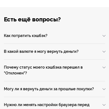
Есть ещё вопросы?
Как потратить кэшбэк?
Вы можете потратить их на покупку купонов на сайте
biglion.ru
или вернуть на карту.
В какой валюте я могу вернуть деньги?
При возврате средств вы принимаете
условия
Вернуть средства можно только в российских рублях.
использования сервиса «ЮMoney»
Почему статус моего кэшбэка перешел в
"Отклонен"?
Это могло произойти в случае если вы не
подтвердили свой заказ или отказались от него.
Могу ли я вернуть деньги за прошлые покупки?
Обязательным условием получения кэшбэка является
переход на сайт магазина по ссылке Биглион из
Нужно ли менять настройки браузера перед
раздела кэшбэк. Таким образом, получить кэшбэк за