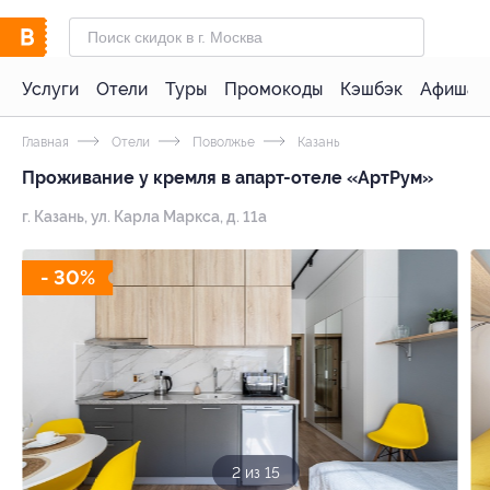
Услуги
Отели
Туры
Промокоды
Кэшбэк
Афиша 
Главная
Отели
Поволжье
Казань
Проживание у кремля в апарт-отеле «AртРум»
г. Казань, ул. Карла Маркса, д. 11а
- 30%
3 из 15