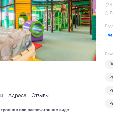
5
В
Поде
Похо
П
Р
Р
ии
Адреса
Отзывы
Р
ктронном или распечатанном виде.