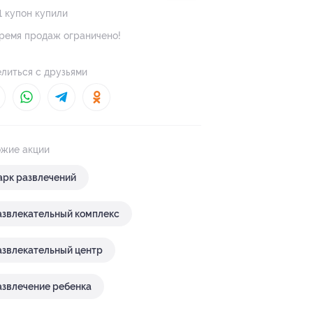
1 купон купили
ремя продаж ограничено!
литься с друзьями
жие акции
арк развлечений
азвлекательный комплекс
азвлекательный центр
азвлечение ребенка