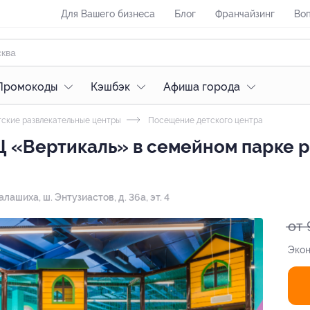
Для Вашего бизнеса
Блог
Франчайзинг
Воп
Промокоды
Кэшбэк
Афиша города
ские развлекательные центры
Посещение детского центра
Ц «Вертикаль» в семейном парке 
алашиха, ш. Энтузиастов, д. 36а, эт. 4
от 
Экон