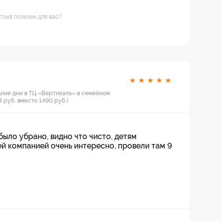
тзыв полезен для вас?
★
★
★
★
★
дние дни в ТЦ «Вертикаль» в семейном
 руб. вместо 1490 руб.)
было убрано, видно что чисто, детям
ей компанией очень интересно, провели там 9