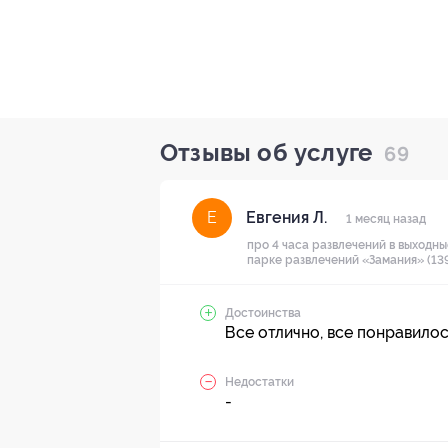
Отзывы об услуге
69
Евгения Л.
Е
1 месяц назад
про 4 часа развлечений в выходны
парке развлечений «Замания» (139
Достоинства
Все отлично, все понравилос
Недостатки
-