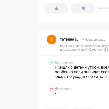
Был ли о
татьяна к.
т
7 месяцев назад
про Целый день развлечений в бу
парке развлечений «Замания» (894
Достоинства
Пришли с детьми утром, все 
особенно если они идут сво
часов, но уходить не хотели
Недостатки
-