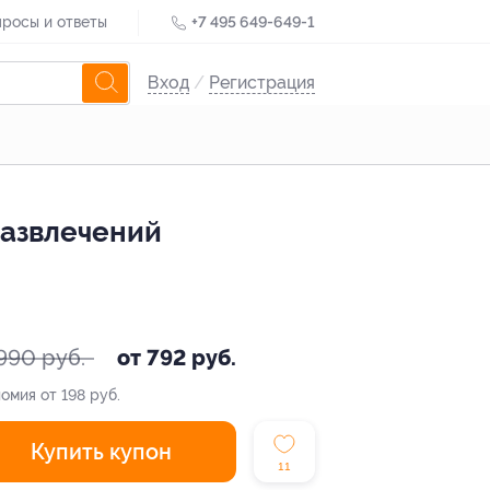
росы и ответы
+7 495 649-649-1
Вход
/
Регистрация
развлечений
990 руб.
от 792 руб.
омия от 198 руб.
Купить купон
11