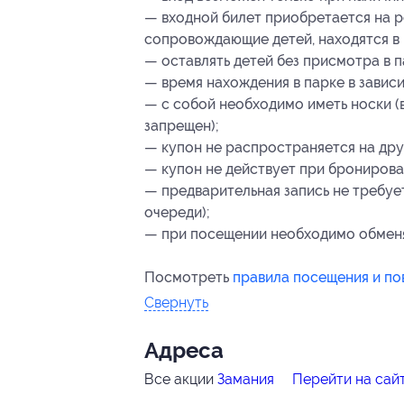
— входной билет приобретается на ре
сопровождающие детей, находятся в 
— оставлять детей без присмотра в 
— время нахождения в парке в завис
— с собой необходимо иметь носки (в
запрещен);
— купон не распространяется на др
— купон не действует при бронирова
— предварительная запись не требуе
очереди);
— при посещении необходимо обменят
Посмотреть
правила посещения и по
Свернуть
Адресa
Все акции
Замания
Перейти на сай