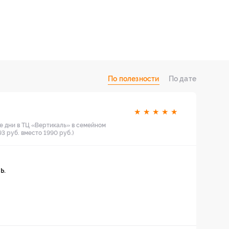
По полезности
По дате
★
★
★
★
★
е дни в ТЦ «Вертикаль» в семейном
3 руб. вместо 1990 руб.)
ь.