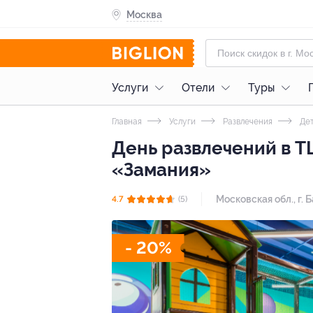
Москва
Услуги
Отели
Туры
Главная
Услуги
Развлечения
Дет
День развлечений в Т
«Замания»
Московская обл., г. Б
4.7
(5)
- 20%