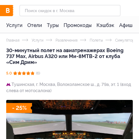
Услуги
Отели
Туры
Промокоды
Кэшбэк
Афиша 
Главная
Услуги
Развлечения
Полеты
Симулятор
30-минутный полет на авиатренажерах Boeing
737 Max, Airbus A320 или Ми-8МТВ-2 от клуба
«Сим Дрим»
5.0
(6)
Тушинская,
г. Москва, Волоколамское ш., д. 79а, эт. 1 (вход
слева от мотосалона)
- 25%