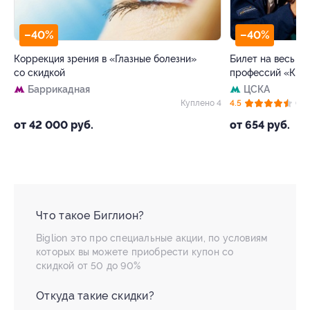
–40%
–40%
Коррекция зрения в «Глазные болезни»
Билет на весь день 
со скидкой
профессий «Кидзан
Баррикадная
ЦСКА
Куплено 4
4.5
(62)
от 42 000 руб.
от 654 руб.
Что такое Биглион?
Biglion это про специальные акции, по условиям
которых вы можете приобрести купон со
скидкой от 50 до 90%
Откуда такие скидки?