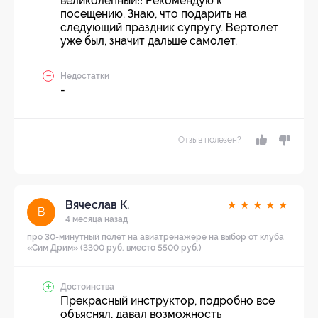
великолепный!! Рекомендую к
посещению. Знаю, что подарить на
следующий праздник супругу. Вертолет
уже был, значит дальше самолет.
Недостатки
-
Отзыв полезен?
Вячеслав К.
★
★
★
★
★
В
4 месяца назад
про 30-минутный полет на авиатренажере на выбор от клуба
«Сим Дрим» (3300 руб. вместо 5500 руб.)
Достоинства
Прекрасный инструктор, подробно все
объяснял, давал возможность