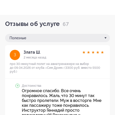
Отзывы об услуге
67
Полезные
Злата Ш.
★
★
★
★
★
З
2 месяца назад
про 30-минутный полет на авиатренажере на выбор
до 09.04.2026 от клуба «Сим Дрим» (3300 руб. вместо 5500
руб.)
Достоинства
Огромное спасибо. Все очень
понравилось. Жаль, что 30 минут так
быстро пролетели. Муж в восторге. Мне
как пассажиру тоже понравилось.
Инструктор Геннадий просто