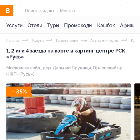
Услуги
Отели
Туры
Промокоды
Кэшбэк
Афиша 
Главная
Услуги
Развлечения
Активный отдых
Карт
1, 2 или 4 заезда на карте в картинг-центре РСК
«Русь»
Московская обл., дер. Дальние Прудищи, Орловский пр.
(НКП «Русь»)
- 35%