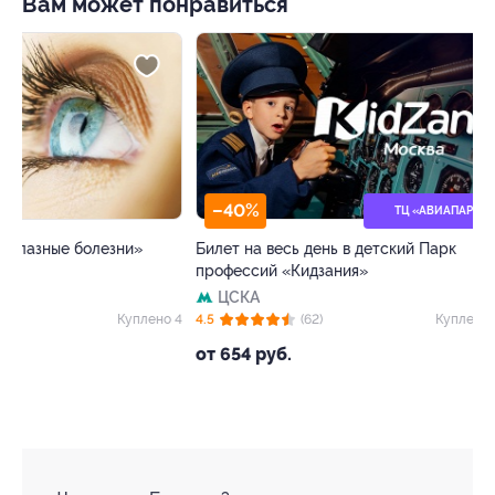
Вам может понравиться
–40%
–50%
ТЦ «АВИАПАРК»
Билет на весь день в детский Парк
Панорамный рест
профессий «Кидзания»
со скидкой
ЦСКА
Деловой цент
 4
4.5
(62)
Куплено 3 462
5.0
(8)
от 654 руб.
от 630 руб.