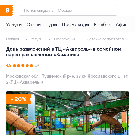
Услуги
Отели
Туры
Промокоды
Кэшбэк
Афиша 
Главная
Услуги
Развлечения
Детские развлекательные 
День развлечений в ТЦ «Акварель» в семейном
парке развлечений «Замания»
4.9
(6)
Московская обл., Пушкинский р-н, 33 км Ярославского ш., эт.
2 (ТЦ «Акварель»)
- 20%