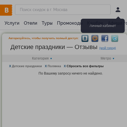
Услуги
Отели
Туры
Промокоды
Кэшбэк
Афиша г
Личный кабинет
Авторизуйтесь, чтобы получить полный доступ:
Детские праздники — Отзывы
(мой город)
Категория
Метро
X
Детские праздники
X
Полянка
X
Сбросить все фильтры
По Вашему запросу ничего не найдено.