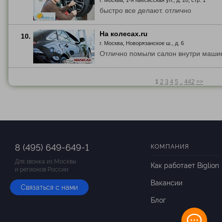
г. Москва, 1-я Квесисская ул., д. 20, стр. 1
быстро все делают. отлично
На колесах.ru
10.
г. Москва, Новорязанское ш., д. 6
Отлично помыли салон внутри маши
1
2
3
4
5
..
442
>>
8 (495) 649-649-1
КОМПАНИЯ
Для звонка из Москвы
Как работает Biglion
и регионов России
Вакансии
Связаться с нами
Блог