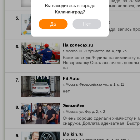
Все сделали в лучшем виде, за 20 м
Вы находитесь в городе
работало сразу несколько человек, оч
Калининград
?
Moikin.ru
5.
г. Москва, ул. Озерная, д. 47б
Да
Нет
отлично все, без очереди, запись про
сразу все сделали
На колесах.ru
6.
г. Москва, ш. Энтузиастов, вл. 4, стр. 7а
Всем советую!Ездила на химчистку н
Новорязанку.Осталась очень довол
на ...
Fit Auto
7.
г. Москва, Феодосийская ул., д. 1, к. 11
нет
Экомойка
8.
г. Москва, ул. Фер д. 2, к. 2
Очень хорошо сделали химчистку и м
снаружи. Доплата адекватная. Быстро
Moikin.ru
9.