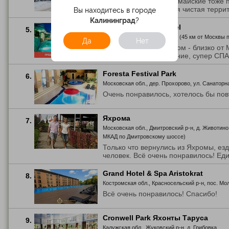
Были в этом отеле на майские тоже п
понравилось! Большая чистая террито
Вы находитесь в городе
Калининград
?
Zvenigorod Park Hotel
5.
г. Звени ул. Лермонтова, д. 1 (45 км от Москвы
Да
Нет
Отдыхали в отеле летом - близко от 
прекрасное направление, супер СПА 
Foresta Festival Park
6.
Московская обл., дер. Прохорово, ул. Санаторна
Очень понравилось, хотелось бы пов
Яхрома
7.
Московская обл., Дмитровский р-н, д. Животино
МКАД по Дмитровскому шоссе)
Только что вернулись из Яхромы, езд
человек. Всё очень понравилось! Еди
Grand Hotel & Spa Aristokrat
8.
Костромская обл., Красносельский р-н, пос. М
Всё очень понравилось! Спасибо!
Cronwell Park Яхонты Таруса
9.
Калужская обл., Жуковский р-н, д. Грибовка