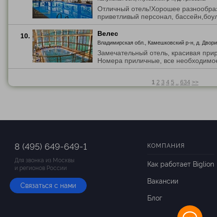
Отличный отель!Хорошее разнообра
приветливый персонал, бассейн,боулин
Велес
10.
Владимирская обл., Камешковский р-н, д. Двор
Замечательный отель, красивая прир
Номера приличные, все необходимое 
1
2
3
4
5
..
634
>>
8 (495) 649-649-1
КОМПАНИЯ
Для звонка из Москвы
Как работает Biglion
и регионов России
Вакансии
Связаться с нами
Блог