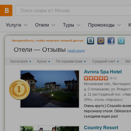
Услуги
Отели
Туры
Промокоды
Авторизуйтесь, чтобы получить полный доступ:
Отели — Отзывы
(мой город)
Категория
Кухня
По параметрам
Средний счет
Ме
Avrora Spa Hotel
(874)
Московская обл., Мытищинск
д. Степаньково, ул. Рождест
д. 11 (коттеджный пос. «Ав
SPA», отель «Аврора»)
Очень круто:) Спасибо всем
персоналу отеля. Обязател
съездием ещее раз!
Country Resort