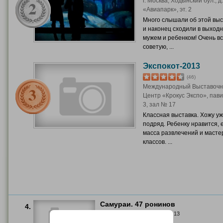
г. Москва, Ходынский бул., д.
«Авиапарк», эт. 2
Много слышали об этой выс
и наконец сходили в выход
мужем и ребенком! Очень в
советую, ...
Экспокот-2013
(46)
Международный Выставоч
Центр «Крокус Экспо», пав
3, зал № 17
Классная выставка. Хожу уж
подряд. Ребенку нравится, 
масса развлечений и масте
классов. ...
Самураи. 47 ронинов
4.
г. Москва, пер. Ветошный, д. 13