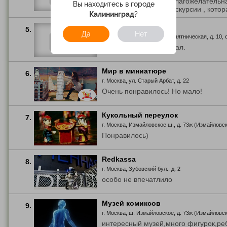
Отличная выставка. Благожелательн
Вы находитесь в городе
приходить к началу экскурсии , котора
Калининград
?
Бал роботов
5.
Да
Нет
г. Москва, ул. Нижняя Сыромятническая, д. 10, с
Спасибо - отличный бал.
Мир в миниатюре
6.
г. Москва, ул. Старый Арбат, д. 22
Очень понравилось! Но мало!
Кукольный переулок
7.
г. Москва, Измайловское ш., д. 73ж (Измайловс
Понравилось)
Redkassa
8.
г. Москва, Зубовский бул., д. 2
особо не впечатлило
Музей комиксов
9.
г. Москва, ш. Измайловское, д. 73ж (Измайловс
интересный музей,много фигурок,ре