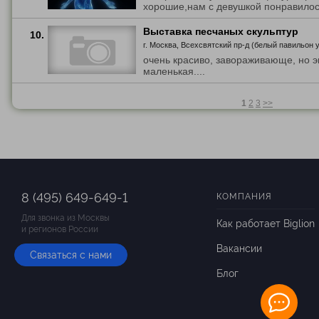
хорошие,нам с девушкой понравилось)
Выставка песчаных скульптур
10.
г. Москва, Всехсвятский пр-д (белый павильон 
очень красиво, завораживающе, но э
маленькая....
1
2
3
>>
8 (495) 649-649-1
КОМПАНИЯ
Для звонка из Москвы
Как работает Biglion
и регионов России
Вакансии
Связаться с нами
Блог