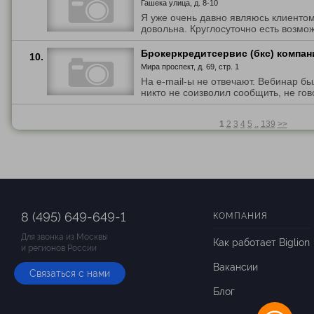
Гашека улица, д. 8-10
Я уже очень давно являюсь клиентом
довольна. Круглосуточно есть возможн
Брокеркредитсервис (бкс) компан
10.
Мира проспект, д. 69, стр. 1
На e-mail-ы не отвечают. Вебинар бы
никто не соизволил сообщить, не гово
1
2
3
4
5
..
139
>>
8 (495) 649-649-1
КОМПАНИЯ
Для звонка из Москвы
Как работает Biglion
и регионов России
Вакансии
Связаться с нами
Блог