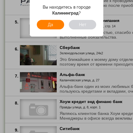
Понравилось отношение к проводим
Обращался в компанию после приоб
Вы находитесь в городе
сайте ...
Калининград
?
Первая страховая компания
5.
Да
Нет
Новоостаповская улица, д. 5, стр. 14
Деньги получил полностью, спасибо 
выполненные обязательства.
Сбербанк
6.
Зеленодольская улица, 24к2
Это ближайшее к моему дому отдел
поэтому время от времени приходится
Альфа-банк
7.
Каланчевская улица, д. 27
Альфа-банк один из моих любимых б
пользуюсь кредитами и вкладами, оче
Хоум кредит энд финанс банк
8.
Правды улица, д. 8, корп. 1
Являюсь клиентом банка Хоум кредит
Менеджеры в офисе всегда вежливы и
Ситибанк
9.