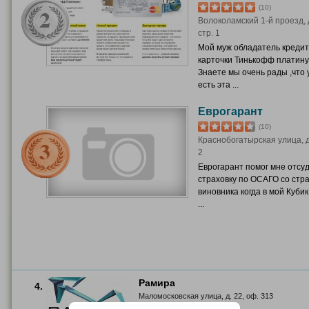
(10)
Волоколамский 1-й проезд, д
стр. 1
Мой муж обладатель креди
карточки Тинькофф платину
Знаете мы очень рады ,что 
есть эта ...
Еврогарант
(10)
Краснобогатырская улица, д.
2
Еврогарант помог мне отсу
страховку по ОСАГО со стр
виновника когда в мой Кубик
...
Рамира
4.
Маломосковская улица, д. 22, оф. 313