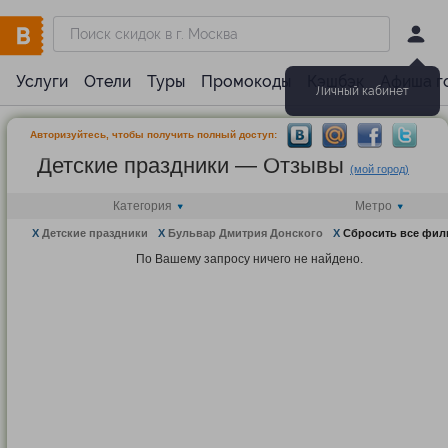
Услуги
Отели
Туры
Промокоды
Кэшбэк
Афиша г
Личный кабинет
Авторизуйтесь, чтобы получить полный доступ:
Детские праздники — Отзывы
(мой город)
Категория
Метро
X
Детские праздники
X
Бульвар Дмитрия Донского
X
Сбросить все фил
По Вашему запросу ничего не найдено.