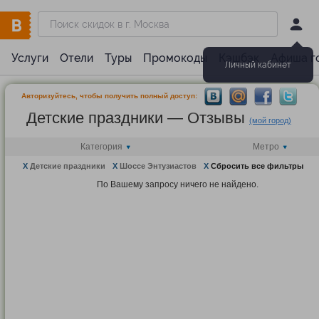
Услуги
Отели
Туры
Промокоды
Кэшбэк
Афиша г
Личный кабинет
Авторизуйтесь, чтобы получить полный доступ:
Детские праздники — Отзывы
(мой город)
Категория
Метро
X
Детские праздники
X
Шоссе Энтузиастов
X
Сбросить все фильтры
По Вашему запросу ничего не найдено.