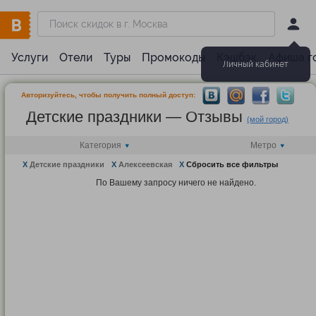
Услуги
Отели
Туры
Промокоды
Кэшбэк
Афиша г
Личный кабинет
Авторизуйтесь, чтобы получить полный доступ:
Детские праздники — Отзывы
(мой город)
Категория
Метро
X
Детские праздники
X
Алексеевская
X
Сбросить все фильтры
По Вашему запросу ничего не найдено.