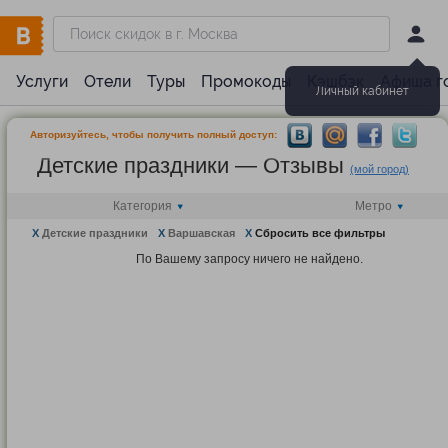
Услуги
Отели
Туры
Промокоды
Кэшбэк
Афиша г
Личный кабинет
Авторизуйтесь, чтобы получить полный доступ:
Детские праздники — Отзывы
(мой город)
Категория
Метро
X
Детские праздники
X
Варшавская
X
Сбросить все фильтры
По Вашему запросу ничего не найдено.