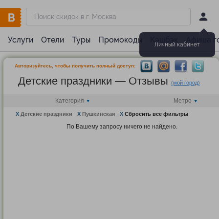
Услуги
Отели
Туры
Промокоды
Кэшбэк
Афиша г
Личный кабинет
Авторизуйтесь, чтобы получить полный доступ:
Детские праздники — Отзывы
(мой город)
Категория
Метро
X
Детские праздники
X
Пушкинская
X
Сбросить все фильтры
По Вашему запросу ничего не найдено.