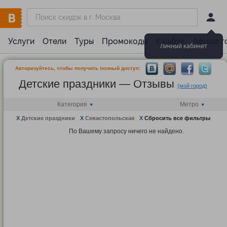
Услуги
Отели
Туры
Промокоды
Кэшбэк
Афиша г
Личный кабинет
Авторизуйтесь, чтобы получить полный доступ:
Детские праздники — Отзывы
(мой город)
Категория
Метро
X
Детские праздники
X
Севастопольская
X
Сбросить все фильтры
По Вашему запросу ничего не найдено.