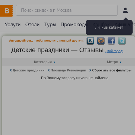
Услуги
Отели
Туры
Промокоды
Кэшбэк
Афиша г
Личный кабинет
Авторизуйтесь, чтобы получить полный доступ:
Детские праздники — Отзывы
(мой город)
Категория
Метро
X
Детские праздники
X
Площадь Революции
X
Сбросить все фильтры
По Вашему запросу ничего не найдено.