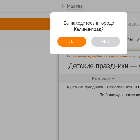
Москва
Вы находитесь в городе
Калининград
?
Услуги
Отели
Туры
Да
Нет
Авторизуйтесь, чтобы получить полный досту
Детские праздники —
Категория
X
Детские праздники
X
Москва-Сити
X
С
По Вашему запросу ни