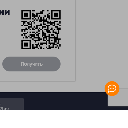
ии
Получить
в
Play