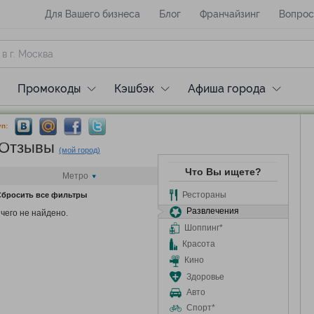
Для Вашего бизнеса
Блог
Франчайзинг
Вопрос
Промокоды
Кэшбэк
Афиша города
п:
 Отзывы
(мой город)
Что Вы ищете?
Метро
Рестораны
бросить все фильтры
Развлечения
чего не найдено.
Шоппинг*
Красота
Кино
Здоровье
Авто
Спорт*