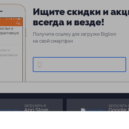
Ищите скидки и акц
всегда и везде!
Получите ссылку для загрузки Biglion
на свой смартфон
слых и
терактивную
загрузить в
загрузить 
App Store
Google 